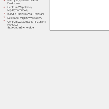
Interdyscyplinarna Szkoła
Doktorska
Centrum Współpracy
Międzynarodowej
Instytut Papiernictwa i Poligrafii
Dziekanat Międzywydziałowy
Centrum Zarządzania i Inżynierii
Produkcji
St. jedn. inżynierskie