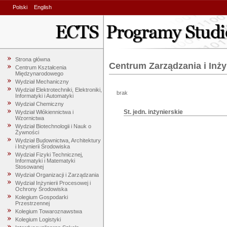
Polski
English
Strona główna
Centrum Zarządzania i Inżyn
Centrum Kształcenia
Międzynarodowego
Wydział Mechaniczny
Wydział Elektrotechniki, Elektroniki,
brak
Informatyki i Automatyki
Wydział Chemiczny
St. jedn. inżynierskie
Wydział Włókiennictwa i
Wzornictwa
Wydział Biotechnologii i Nauk o
Żywności
Wydział Budownictwa, Architektury
i Inżynierii Środowiska
Wydział Fizyki Technicznej,
Informatyki i Matematyki
Stosowanej
Wydział Organizacji i Zarządzania
Wydział Inżynierii Procesowej i
Ochrony Środowiska
Kolegium Gospodarki
Przestrzennej
Kolegium Towaroznawstwa
Kolegium Logistyki