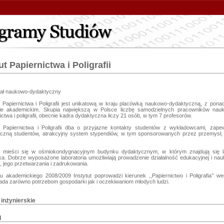
ut Papiernictwa i Poligrafii
jał naukowo-dydaktyczny

t Papiernictwa i Poligrafii jest unikatową w kraju placówką naukowo-dydaktyczną, z ponad 
ie akademickim. Skupia największą w Polsce liczbę samodzielnych pracowników nauki
ictwa i poligrafii, obecnie kadra dydaktyczna liczy 21 osób, w tym 7 profesorów. 

ut Papiernictwa i Poligrafii dba o przyjazne kontakty studentów z wykładowcami, zap
iczną studentów, atrakcyjny system stypendiów, w tym sponsorowanych przez przemysł,
ut mieści się w ośmiokondygnacyjnym budynku dydaktycznym, w którym znajdują się lab
eka. Dobrze wyposażone laboratoria umożliwiają prowadzenie działalność edukacyjnej i na
, jego przetwarzania i zadrukowania.

u akademickiego 2008/2009 Instytut poprowadzi kierunek ,,Papiernictwo i Poligrafia’’ w
I inżynierskie
I