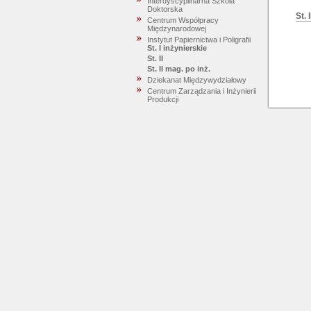
Interdyscyplinarna Szkoła
Doktorska
St. 
Centrum Współpracy
Międzynarodowej
Instytut Papiernictwa i Poligrafii
St. I inżynierskie
St. II
St. II mag. po inż.
Dziekanat Międzywydziałowy
Centrum Zarządzania i Inżynierii
Produkcji