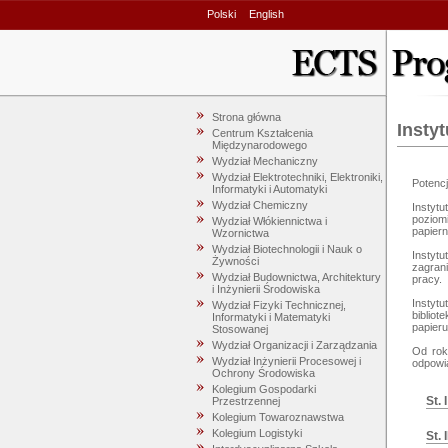
Polski
English
Strona główna
Instyt
Centrum Kształcenia
Międzynarodowego
Wydział Mechaniczny
Wydział Elektrotechniki, Elektroniki,
Potenc
Informatyki i Automatyki
Wydział Chemiczny
Instytu
poziom
Wydział Włókiennictwa i
papiern
Wzornictwa
Wydział Biotechnologii i Nauk o
Instyt
Żywności
zagran
Wydział Budownictwa, Architektury
pracy.

i Inżynierii Środowiska
Instyt
Wydział Fizyki Technicznej,
bibliot
Informatyki i Matematyki
papieru
Stosowanej
Wydział Organizacji i Zarządzania
Od rok
Wydział Inżynierii Procesowej i
Ochrony Środowiska
Kolegium Gospodarki
St. 
Przestrzennej
Kolegium Towaroznawstwa
Kolegium Logistyki
St. I