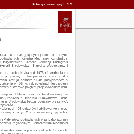
Katalog informacyjny ECTS
a
ada się z następujących jednostek: Instytut 
 Budowlanych; Katedra Mechaniki Konstrukcji; 
nżynierskich; Katedra Geodezji, Kartografii 
żynierii Środowiska;  Katedra Wodociągów i 
ura i urbanistyka (od 1973 r.); Architektura 
e trójstopniowym: dwa pierwsze poziomy jako 
ydział oferuje ponadto studia podyplomowe o 
ałcenia w różnych dyscyplinach jest atutem 
anych z szeroko pojętym projektowaniem oraz 
stopnia doktora i doktora habilitowanego w 
ria Środowiska. Kierunki Budownictwo  oraz 
ynieria Środowiska będzie oceniany przez PKA 
ynierów. 

ularnych, 26 doktorów habilitowanych, oraz 
 zewnątrz, w tym 2 profesorów wizytujących z 
 i Materiałów Budowlanych oraz Laboratorium 
czeniu regionalnym: Laboratorium Mechaniki 
rbanistyki oraz w poszczególnych Katedrach. 
życiu zawodowym.
