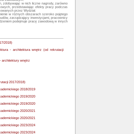
ch, zdobywając w nich liczne nagrody, zarówno 
kowych, przedstawiając efekty pracy podczas 
zowanych przez Wydział.

dnienie w różnych obszarach szeroko pojętego 
 budów, zarządzający inwestycjami, pracownicy 
wodzeniem podejmuje pracę zawodową w innych 
017/2018)
ktura - architektura wnętrz (od rekrutacji
- architektury wnętrz
rutacji 2017/2018)
 akademickiego 2018/2019
 akademickiego 2019/2020
 akademickiego 2019/2020
 akademickiego 2020/2021
 akademickiego 2020/2021
 akademickiego 2023/2024
 akademickiego 2023/2024