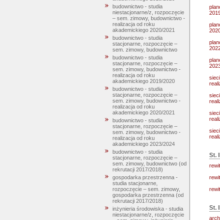
budownictwo - studia
plan
niestacjonarne/z, rozpoczęcie
201
– sem. zimowy, budownictwo -
realizacja od roku
plan
akademickiego 2020/2021
202
budownictwo - studia
plan
stacjonarne, rozpoczęcie –
202
sem. zimowy, budownictwo
budownictwo - studia
plan
stacjonarne, rozpoczęcie –
202
sem. zimowy, budownictwo -
realizacja od roku
siec
akademickiego 2019/2020
real
budownictwo - studia
stacjonarne, rozpoczęcie –
siec
sem. zimowy, budownictwo -
real
realizacja od roku
akademickiego 2020/2021
siec
real
budownictwo - studia
stacjonarne, rozpoczęcie –
siec
sem. zimowy, budownictwo -
real
realizacja od roku
akademickiego 2023/2024
budownictwo - studia
St. I
stacjonarne, rozpoczęcie –
sem. zimowy, budownictwo (od
rewi
rekrutacji 2017/2018)
rewi
gospodarka przestrzenna -
studia stacjonarne,
rewi
rozpoczęcie – sem. zimowy,
gospodarka przestrzenna (od
rekrutacji 2017/2018)
St. 
inżynieria środowiska - studia
niestacjonarne/z, rozpoczęcie
arch