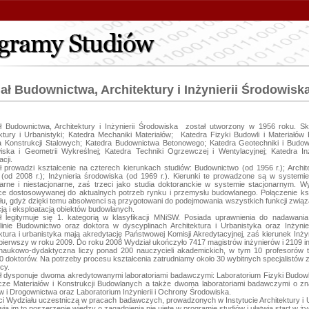
ał Budownictwa, Architektury i Inżynierii Środowisk
ł Budownictwa, Architektury i Inżynierii Środowiska  został utworzony w 1956 roku. Skł
ktury i Urbanistyki; Katedra Mechaniki Materiałów;  Katedra Fizyki Budowli i Materiałów
 Konstrukcji Stalowych; Katedra Budownictwa Betonowego; Katedra Geotechniki i Budowli I
iska i Geometrii Wykreślnej; Katedra Techniki Ogrzewczej i Wentylacyjnej; Katedra In
cji.

 prowadzi kształcenie na czterech kierunkach studiów: Budownictwo (od 1956 r.); Architekt
 (od 2008 r.); Inżynieria środowiska (od 1969 r.). Kierunki te prowadzone są w systemi
narne i niestacjonarne, zaś trzeci jako studia doktoranckie w systemie stacjonarnym. W
ce dostosowywanej do aktualnych potrzeb rynku i przemysłu budowlanego. Połączenie kszt
u, gdyż dzięki temu absolwenci są przygotowani do podejmowania wszystkich funkcji związ
cją i eksploatacją obiektów budowlanych.

ł legitymuje się 1. kategorią w klasyfikacji MNiSW. Posiada uprawnienia do nadawania 
linie Budownictwo oraz doktora w dyscyplinach Architektura i Urbanistyka oraz Inżynie
ktura i urbanistyka mają akredytację Państwowej Komisji Akredytacyjnej, zaś kierunek Inż
pierwszy w roku 2009. Do roku 2008 Wydział ukończyło 7417 magistrów inżynierów i 2109 inż
naukowo-dydaktyczna liczy ponad 200 nauczycieli akademickich, w tym 10 profesorów tyt
0 doktorów. Na potrzeby procesu kształcenia zatrudniamy około 30 wybitnych specjalistów z
y. 

ł dysponuje dwoma akredytowanymi laboratoriami badawczymi: Laboratorium Fizyki Budowli
ze Materiałów i Konstrukcji Budowlanych a także dwoma laboratoriami badawczymi o zna
 i Drogownictwa oraz Laboratorium Inżynierii i Ochrony Środowiska.

i Wydziału uczestniczą w pracach badawczych, prowadzonych w Instytucie Architektury i U
ia im to poszerzenie wiedzy o zagadnienia nie ujęte w programie studiów i ułatwia start w 