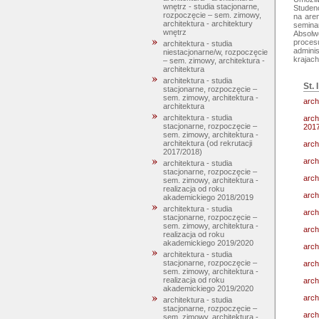
wnętrz - studia stacjonarne,
Studenc
rozpoczęcie – sem. zimowy,
na are
architektura - architektury
seminar
wnętrz
Absolwe
procesu
architektura - studia
adminis
niestacjonarne/w, rozpoczęcie
– sem. zimowy, architektura -
architektura
architektura - studia
St. 
stacjonarne, rozpoczęcie –
sem. zimowy, architektura -
arch
architektura
architektura - studia
arch
stacjonarne, rozpoczęcie –
2017
sem. zimowy, architektura -
architektura (od rekrutacji
arch
2017/2018)
arch
architektura - studia
stacjonarne, rozpoczęcie –
arch
sem. zimowy, architektura -
realizacja od roku
arch
akademickiego 2018/2019
architektura - studia
arch
stacjonarne, rozpoczęcie –
sem. zimowy, architektura -
arch
realizacja od roku
akademickiego 2019/2020
arch
architektura - studia
stacjonarne, rozpoczęcie –
arch
sem. zimowy, architektura -
realizacja od roku
arch
akademickiego 2019/2020
arch
architektura - studia
stacjonarne, rozpoczęcie –
arch
sem. zimowy, architektura -