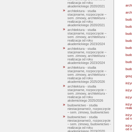
realizacja od roku
arch
akademickiego 2020/2021
architektura - studia
arch
stacjonarne, rozpoczęcie –
sem. zimowy, architektura -
budo
realizacja od roku
akademickiego 2020/2021
budo
architektura - studia
stacjonarne, rozpoczęcie –
budo
sem. zimowy, architektura -
realizacja od roku
budo
akademickiego 2023/2024
budo
architektura - studia
stacjonarne, rozpoczęcie –
budo
sem. zimowy, architektura -
realizacja od roku
budo
akademickiego 2023/2024
architektura - studia
budo
stacjonarne, rozpoczęcie –
sem. zimowy, architektura -
gosp
realizacja od roku
akademickiego 2025/2026
inży
architektura - studia
stacjonarne, rozpoczęcie –
inży
sem. zimowy, architektura -
realizacja od roku
inży
akdemickiego 2025/2026
inży
budownictwo - studia
real
niestacjonarne/z, rozpoczęcie
– sem. zimowy, budownictwo
inży
budownictwo - studia
od r
niestacjonarne/z, rozpoczęcie
– sem. zimowy, budownictwo -
inży
realizacja od roku
od r
akademickiego 2019/2020