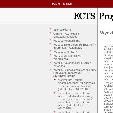
Polski
English
Strona główna
Wydzi
Centrum Kształcenia
Międzynarodowego
Wydział Mechaniczny
Wydział Elektrotechniki, Elektroniki,
Wydzia
Informatyki i Automatyki
Archite
Wydział Chemiczny
Katedra
Środow
Wydział Włókiennictwa i
Kanaliza
Wzornictwa
Wydział
Wydział Biotechnologii i Nauk o
wnętrz
Żywności
stacjo
Wydział Budownictwa, Architektury
tematy
i Inżynierii Środowiska
Wydział
St. I inżynierskie
realiza
Wydzia
architektura - studia
dyscyp
niestacjonarne/w, rozpoczęcie
Archite
– sem. zimowy, architektura
po raz 
(od rekrutacji 2017/2018)
Kadra 
architektura - architektura
około 8
wnętrz - studia stacjonarne,
zagranic
rozpoczęcie – sem. zimowy,
Wydzia
architektura - architektura
Badawc
wnętrz (od rekrutacji
Gruntów
2017/2018)
Studenc
architektura - architektura
Umożliw