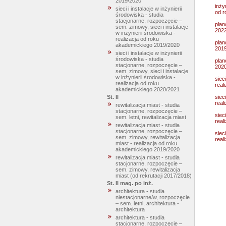
2019/2020
inży
sieci i instalacje w inżynierii
od r
środowiska - studia
stacjonarne, rozpoczęcie –
plan
sem. zimowy, sieci i instalacje
2022
w inżynierii środowiska -
realizacja od roku
plan
akademickiego 2019/2020
201
sieci i instalacje w inżynierii
środowiska - studia
plan
stacjonarne, rozpoczęcie –
202
sem. zimowy, sieci i instalacje
w inżynierii środowiska -
siec
realizacja od roku
real
akademickiego 2020/2021
siec
St. II
real
rewitalizacja miast - studia
stacjonarne, rozpoczęcie –
siec
sem. letni, rewitalizacja miast
real
rewitalizacja miast - studia
stacjonarne, rozpoczęcie –
siec
sem. zimowy, rewitalizacja
real
miast - realizacja od roku
akademickiego 2019/2020
rewitalizacja miast - studia
stacjonarne, rozpoczęcie –
sem. zimowy, rewitalizacja
miast (od rekrutacji 2017/2018)
St. II mag. po inż.
architektura - studia
niestacjonarne/w, rozpoczęcie
– sem. letni, architektura -
architektura
architektura - studia
stacjonarne, rozpoczęcie –