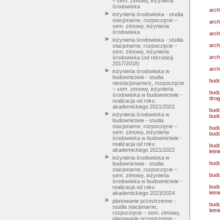
– sem. zimowy, inżynieria
środowiska
arch
inżynieria środowiska - studia
stacjonarne, rozpoczęcie –
arch
sem. zimowy, inżynieria
środowiska
arch
inżynieria środowiska - studia
arch
stacjonarne, rozpoczęcie –
sem. zimowy, inżynieria
arch
środowiska (od rekrutacji
2017/2018)
arch
inżynieria środowiska w
budownictwie - studia
budo
niestacjonarne/z, rozpoczęcie
– sem. zimowy, inżynieria
budo
środowiska w budownictwie -
drog
realizacja od roku
akademickiego 2021/2022
budo
inżynieria środowiska w
budo
budownictwie - studia
stacjonarne, rozpoczęcie –
budo
sem. zimowy, inżynieria
budo
środowiska w budownictwie -
realizacja od roku
budo
akademickiego 2021/2022
letn
inżynieria środowiska w
budo
budownictwie - studia
stacjonarne, rozpoczęcie –
budo
sem. zimowy, inżynieria
środowiska w budownictwie -
budo
realizacja od roku
letn
akademickiego 2023/2024
planowanie przestrzenne -
budo
studia stacjonarne,
letn
rozpoczęcie – sem. zimowy,
planowanie przestrzenne -