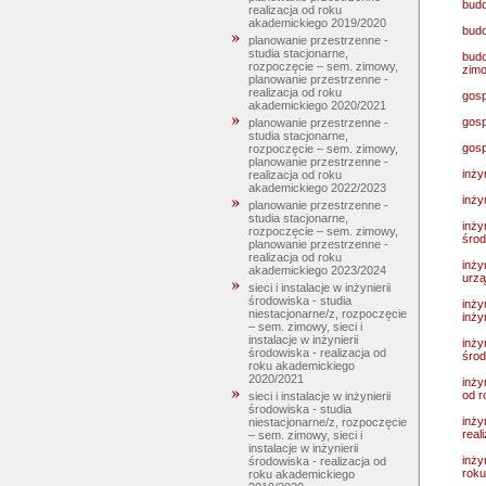
budo
realizacja od roku
akademickiego 2019/2020
budo
planowanie przestrzenne -
studia stacjonarne,
budo
rozpoczęcie – sem. zimowy,
zim
planowanie przestrzenne -
realizacja od roku
gosp
akademickiego 2020/2021
gosp
planowanie przestrzenne -
studia stacjonarne,
gosp
rozpoczęcie – sem. zimowy,
planowanie przestrzenne -
inży
realizacja od roku
akademickiego 2022/2023
inży
planowanie przestrzenne -
studia stacjonarne,
inży
rozpoczęcie – sem. zimowy,
środ
planowanie przestrzenne -
realizacja od roku
inży
akademickiego 2023/2024
urzą
sieci i instalacje w inżynierii
środowiska - studia
inży
niestacjonarne/z, rozpoczęcie
inży
– sem. zimowy, sieci i
instalacje w inżynierii
inży
środowiska - realizacja od
środ
roku akademickiego
2020/2021
inży
od r
sieci i instalacje w inżynierii
środowiska - studia
inży
niestacjonarne/z, rozpoczęcie
real
– sem. zimowy, sieci i
instalacje w inżynierii
inży
środowiska - realizacja od
roku
roku akademickiego