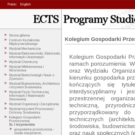
Polski
English
Strona główna
Kolegium Gospodarki Prze
Centrum Kształcenia
Międzynarodowego
Wydział Mechaniczny
Wydział Elektrotechniki, Elektroniki,
Kolegium Gospodarki Prz
Informatyki i Automatyki
Wydział Chemiczny
ramach porozumienia  Wyd
Wydział Włókiennictwa i
oraz Wydziału Organiza
Wzornictwa
Wydział Biotechnologii i Nauk o
kierunku gospodarka prze
Żywności
kończących się tytuł
Wydział Budownictwa, Architektury
i Inżynierii Środowiska
interdyscyplinarny i 
Wydział Fizyki Technicznej,
Informatyki i Matematyki
przestrzennej organiz
Stosowanej
techniczną, przyrodn
Wydział Organizacji i Zarządzania
Wydział Inżynierii Procesowej i
przyporządkowany do 
Ochrony Środowiska
Kolegium Gospodarki
technicznych (architekt
Przestrzennej
środowiska, budownictwo
St. I inżynierskie
gospodarka przestrzenna -
oraz nauk społecznych (ek
studia stacjonarne,