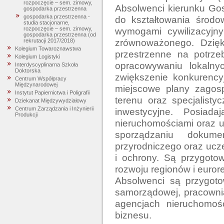
rozpoczęcie – sem. zimowy,
Absolwenci kierunku Gos
gospodarka przestrzenna
gospodarka przestrzenna -
do kształtowania środow
studia stacjonarne,
wymogami cywilizacyjny
rozpoczęcie – sem. zimowy,
gospodarka przestrzenna (od
zrównoważonego. Dzięk
rekrutacji 2017/2018)
Kolegium Towaroznawstwa
przestrzenne na potrze
Kolegium Logistyki
opracowywaniu lokalny
Interdyscyplinarna Szkoła
Doktorska
zwiększenie konkurencyj
Centrum Współpracy
Międzynarodowej
miejscowe plany zagosp
Instytut Papiernictwa i Poligrafii
terenu oraz specjalistyc
Dziekanat Międzywydziałowy
Centrum Zarządzania i Inżynierii
inwestycyjne. Posiada
Produkcji
nieruchomościami oraz us
sporządzaniu dokume
przyrodniczego oraz ucz
i ochrony. Są przygoto
rozwoju regionów i eurore
Absolwenci są przygotow
samorządowej, pracownia
agencjach nieruchomośc
biznesu. 
