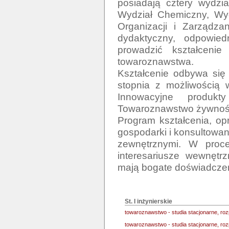
posiadają cztery wydzia
Wydział Chemiczny, Wyd
Organizacji i Zarządza
dydaktyczny, odpowiedn
prowadzić kształceni
towaroznawstwa.

Kształcenie odbywa się 
stopnia z możliwością w
Innowacyjne produkty
Towaroznawstwo żywności
Program kształcenia, op
gospodarki i konsultowany
zewnętrznymi. W proces
interesariusze wewnętrz
mają bogate doświadczen
St. I inżynierskie
towaroznawstwo - studia stacjonarne, ro
towaroznawstwo - studia stacjonarne, r