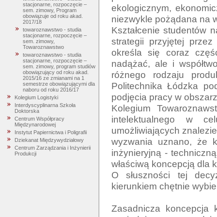
stacjonarne, rozpoczęcie –
ekologicznym, ekonomicz
sem. zimowy, Program
obowiązuje od roku akad.
niezwykle pożądana na w
2017/18
Kształcenie studentów n
towaroznawstwo - studia
stacjonarne, rozpoczęcie –
strategii przyjętej prze
sem. zimowy,
Towaroznawstwo
określa się coraz częśc
towaroznawstwo - studia
stacjonarne, rozpoczęcie –
nadążać, ale i współtw
sem. zimowy, program studiów
różnego rodzaju produ
obowiązujący od roku akad.
2015/16 ze zmianami na 1
Politechnika Łódzka pod
semestrze obowiązującymi dla
naboru od roku 2016/17
podjęcia pracy w obszarz
Kolegium Logistyki
Interdyscyplinarna Szkoła
Kolegium Towaroznawst
Doktorska
intelektualnego w ce
Centrum Współpracy
Międzynarodowej
umożliwiających znalezie
Instytut Papiernictwa i Poligrafii
wyzwania uznano, że k
Dziekanat Międzywydziałowy
Centrum Zarządzania i Inżynierii
inżynieryjną - techniczn
Produkcji
właściwą koncepcją dla k
O słuszności tej decyz
kierunkiem chętnie wybie
Zasadnicza koncepcja ks