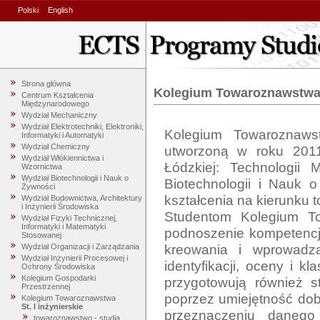
Polski
English
Strona główna
Kolegium Towaroznawstw
Centrum Kształcenia
Międzynarodowego
Wydział Mechaniczny
Wydział Elektrotechniki, Elektroniki,
Kolegium Towaroznawst
Informatyki i Automatyki
Wydział Chemiczny
utworzoną w roku 2011 
Wydział Włókiennictwa i
Łódzkiej: Technologii 
Wzornictwa
Wydział Biotechnologii i Nauk o
Biotechnologii i Nauk o
Żywności
kształcenia na kierunku 
Wydział Budownictwa, Architektury
i Inżynierii Środowiska
Studentom Kolegium To
Wydział Fizyki Technicznej,
Informatyki i Matematyki
podnoszenie kompetencj
Stosowanej
kreowania i wprowadz
Wydział Organizacji i Zarządzania
Wydział Inżynierii Procesowej i
identyfikacji, oceny i k
Ochrony Środowiska
Kolegium Gospodarki
przygotowują również st
Przestrzennej
poprzez umiejętność dob
Kolegium Towaroznawstwa
St. I inżynierskie
przeznaczeniu danego
towaroznawstwo - studia