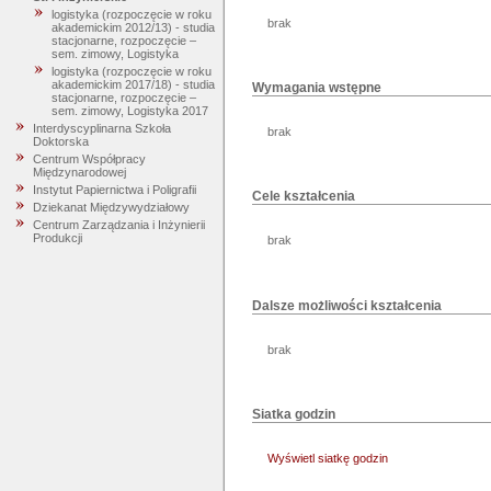
logistyka (rozpoczęcie w roku
brak
akademickim 2012/13) - studia
stacjonarne, rozpoczęcie –
sem. zimowy, Logistyka
logistyka (rozpoczęcie w roku
akademickim 2017/18) - studia
Wymagania wstępne
stacjonarne, rozpoczęcie –
sem. zimowy, Logistyka 2017
Interdyscyplinarna Szkoła
brak
Doktorska
Centrum Współpracy
Międzynarodowej
Instytut Papiernictwa i Poligrafii
Cele kształcenia
Dziekanat Międzywydziałowy
Centrum Zarządzania i Inżynierii
Produkcji
brak
Dalsze możliwości kształcenia
brak
Siatka godzin
Wyświetl siatkę godzin