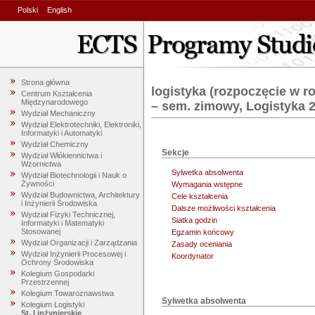
Polski
English
Strona główna
logistyka (rozpoczęcie w r
Centrum Kształcenia
Międzynarodowego
– sem. zimowy, Logistyka 
Wydział Mechaniczny
Wydział Elektrotechniki, Elektroniki,
Informatyki i Automatyki
Wydział Chemiczny
Sekcje
Wydział Włókiennictwa i
Wzornictwa
Sylwetka absolwenta
Wydział Biotechnologii i Nauk o
Żywności
Wymagania wstępne
Wydział Budownictwa, Architektury
Cele kształcenia
i Inżynierii Środowiska
Dalsze możliwości kształcenia
Wydział Fizyki Technicznej,
Siatka godzin
Informatyki i Matematyki
Stosowanej
Egzamin końcowy
Wydział Organizacji i Zarządzania
Zasady oceniania
Wydział Inżynierii Procesowej i
Koordynator
Ochrony Środowiska
Kolegium Gospodarki
Przestrzennej
Kolegium Towaroznawstwa
Sylwetka absolwenta
Kolegium Logistyki
St. I inżynierskie