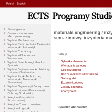
Polski
English
Strona główna
materials engineering / inż
Centrum Kształcenia
Międzynarodowego
sem. zimowy, inżynieria ma
Wydział Mechaniczny
Wydział Elektrotechniki, Elektroniki,
Informatyki i Automatyki
Wydział Chemiczny
Sekcje
Wydział Włókiennictwa i
Wzornictwa
Sylwetka absolwenta
Wydział Biotechnologii i Nauk o
Żywności
Wymagania wstępne
Wydział Budownictwa, Architektury
Cele kształcenia
i Inżynierii Środowiska
Dalsze możliwości kształcenia
Wydział Fizyki Technicznej,
Siatka godzin
Informatyki i Matematyki
Stosowanej
Egzamin końcowy
Wydział Organizacji i Zarządzania
Zasady oceniania
Wydział Inżynierii Procesowej i
Koordynator
Ochrony Środowiska
Kolegium Gospodarki
Przestrzennej
Kolegium Towaroznawstwa
Sylwetka absolwenta
Kolegium Logistyki