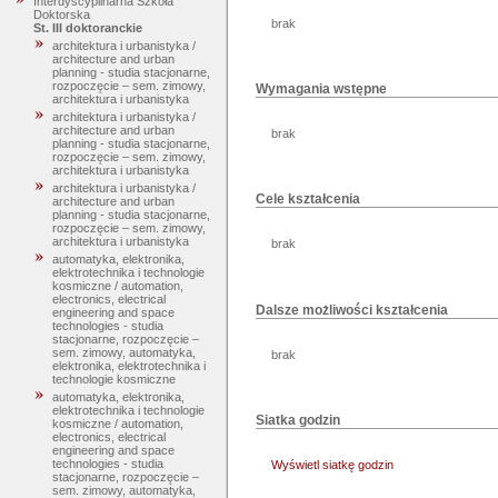
Interdyscyplinarna Szkoła
Doktorska
brak
St. III doktoranckie
architektura i urbanistyka /
architecture and urban
planning - studia stacjonarne,
rozpoczęcie – sem. zimowy,
Wymagania wstępne
architektura i urbanistyka
architektura i urbanistyka /
architecture and urban
brak
planning - studia stacjonarne,
rozpoczęcie – sem. zimowy,
architektura i urbanistyka
architektura i urbanistyka /
Cele kształcenia
architecture and urban
planning - studia stacjonarne,
rozpoczęcie – sem. zimowy,
architektura i urbanistyka
brak
automatyka, elektronika,
elektrotechnika i technologie
kosmiczne / automation,
electronics, electrical
Dalsze możliwości kształcenia
engineering and space
technologies - studia
stacjonarne, rozpoczęcie –
sem. zimowy, automatyka,
brak
elektronika, elektrotechnika i
technologie kosmiczne
automatyka, elektronika,
elektrotechnika i technologie
Siatka godzin
kosmiczne / automation,
electronics, electrical
engineering and space
technologies - studia
Wyświetl siatkę godzin
stacjonarne, rozpoczęcie –
sem. zimowy, automatyka,