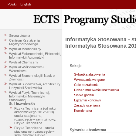
Polski
English
Strona główna
Informatyka Stosowana - st
Centrum Kształcenia
Międzynarodowego
Informatyka Stosowana 20
Wydział Mechaniczny
Wydział Elektrotechniki, Elektroniki,
Informatyki i Automatyki
Wydział Chemiczny
Sekcje
Wydział Włókiennictwa i
Wzornictwa
Sylwetka absolwenta
Wydział Biotechnologii i Nauk o
Żywności
Wymagania wstępne
Wydział Budownictwa, Architektury
Cele kształcenia
i Inżynierii Środowiska
Dalsze możliwości kształcenia
Wydział Fizyki Technicznej,
Siatka godzin
Informatyki i Matematyki
Stosowanej
Egzamin końcowy
St. I inżynierskie
Zasady oceniania
Fizyka Techniczna (od roku
Koordynator
akademickiego 2012/2013) -
studia stacjonarne,
rozpoczęcie – sem. zimowy,
Fizyka Techniczna
Fizyka Techniczna - studia
Sylwetka absolwenta
stacjonarne, rozpoczęcie –
sem. zimowy, Fizyka