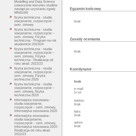
Modelling and Data Science
(utworzenie kierunku studiów
Egzamin końcowy
nastąpi po uzyskaniu zgody
MNiSzW)
fizyka techniczna - studia
stacjonarne, rozpoczęcie –
brak
sem. zimowy
fizyka techniczna - studia
stacjonarne, rozpoczęcie –
sem. zimowy, Fizyka
Zasady oceniania
techniczna - Program na rok
akademicki 2023/24
fizyka techniczna - studia
brak
stacjonarne, rozpoczęcie –
sem. zimowy, Fizyka
techniczna - Realizacja od
roku akad. 2022/23
fizyka techniczna - studia
Koordynator
stacjonarne, rozpoczęcie –
sem. zimowy, Fizyka
techniczna 2020
brak
fizyka techniczna - studia
stacjonarne, rozpoczęcie –
e-mail:
sem. zimowy, fizyka
techniczna 2019
informatyka stosowana -
telefon:
studia stacjonarne,
brak
rozpoczęcie – sem. zimowy,
Informatyka stosowana 2020
faks:
brak
informatyka stosowana -
studia stacjonarne,
adres:
rozpoczęcie – sem. zimowy,
brak
Informatyka stosowana 2020 -
Realizacja od roku akad.
2022/23