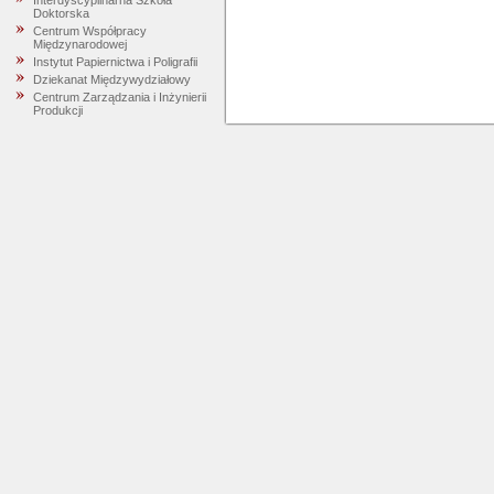
Interdyscyplinarna Szkoła
Doktorska
Centrum Współpracy
Międzynarodowej
Instytut Papiernictwa i Poligrafii
Dziekanat Międzywydziałowy
Centrum Zarządzania i Inżynierii
Produkcji