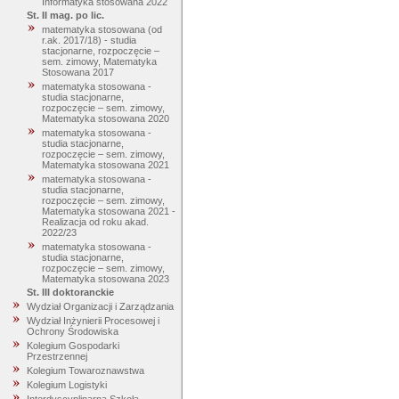
Informatyka stosowana 2022
St. II mag. po lic.
matematyka stosowana (od
r.ak. 2017/18) - studia
stacjonarne, rozpoczęcie –
sem. zimowy, Matematyka
Stosowana 2017
matematyka stosowana -
studia stacjonarne,
rozpoczęcie – sem. zimowy,
Matematyka stosowana 2020
matematyka stosowana -
studia stacjonarne,
rozpoczęcie – sem. zimowy,
Matematyka stosowana 2021
matematyka stosowana -
studia stacjonarne,
rozpoczęcie – sem. zimowy,
Matematyka stosowana 2021 -
Realizacja od roku akad.
2022/23
matematyka stosowana -
studia stacjonarne,
rozpoczęcie – sem. zimowy,
Matematyka stosowana 2023
St. III doktoranckie
Wydział Organizacji i Zarządzania
Wydział Inżynierii Procesowej i
Ochrony Środowiska
Kolegium Gospodarki
Przestrzennej
Kolegium Towaroznawstwa
Kolegium Logistyki