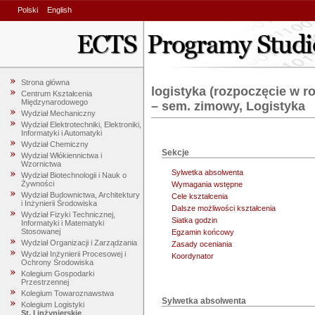
Polski
English
Strona główna
logistyka (rozpoczęcie w r
Centrum Kształcenia
Międzynarodowego
– sem. zimowy, Logistyka
Wydział Mechaniczny
Wydział Elektrotechniki, Elektroniki,
Informatyki i Automatyki
Wydział Chemiczny
Sekcje
Wydział Włókiennictwa i
Wzornictwa
Sylwetka absolwenta
Wydział Biotechnologii i Nauk o
Żywności
Wymagania wstępne
Wydział Budownictwa, Architektury
Cele kształcenia
i Inżynierii Środowiska
Dalsze możliwości kształcenia
Wydział Fizyki Technicznej,
Siatka godzin
Informatyki i Matematyki
Stosowanej
Egzamin końcowy
Wydział Organizacji i Zarządzania
Zasady oceniania
Wydział Inżynierii Procesowej i
Koordynator
Ochrony Środowiska
Kolegium Gospodarki
Przestrzennej
Kolegium Towaroznawstwa
Sylwetka absolwenta
Kolegium Logistyki
St. I inżynierskie