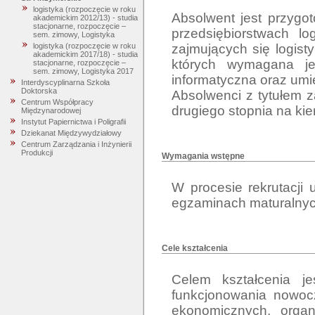
logistyka (rozpoczęcie w roku
Absolwent jest przygo
akademickim 2012/13) - studia
stacjonarne, rozpoczęcie –
przedsiębiorstwach lo
sem. zimowy, Logistyka
zajmujących się logist
logistyka (rozpoczęcie w roku
akademickim 2017/18) - studia
których wymagana jes
stacjonarne, rozpoczęcie –
sem. zimowy, Logistyka 2017
informatyczna oraz umie
Interdyscyplinarna Szkoła
Doktorska
Absolwenci z tytułem 
Centrum Współpracy
Międzynarodowej
Instytut Papiernictwa i Poligrafii
Dziekanat Międzywydziałowy
Centrum Zarządzania i Inżynierii
Produkcji
Wymagania wstępne
W procesie rekrutacji
egzaminach maturalnych
Cele kształcenia
Celem kształcenia j
funkcjonowania nowoc
ekonomicznych, organ