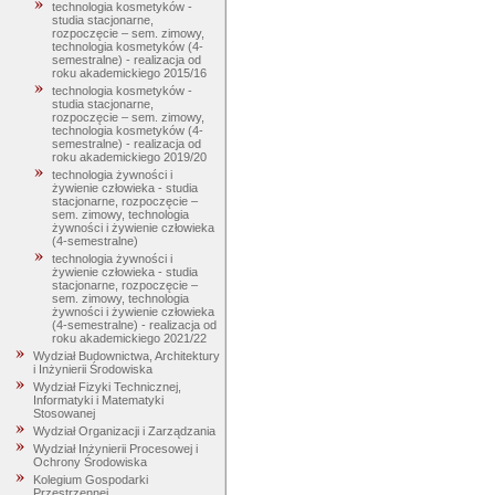
technologia kosmetyków -
studia stacjonarne,
rozpoczęcie – sem. zimowy,
technologia kosmetyków (4-
semestralne) - realizacja od
roku akademickiego 2015/16
technologia kosmetyków -
studia stacjonarne,
rozpoczęcie – sem. zimowy,
technologia kosmetyków (4-
semestralne) - realizacja od
roku akademickiego 2019/20
technologia żywności i
żywienie człowieka - studia
stacjonarne, rozpoczęcie –
sem. zimowy, technologia
żywności i żywienie człowieka
(4-semestralne)
technologia żywności i
żywienie człowieka - studia
stacjonarne, rozpoczęcie –
sem. zimowy, technologia
żywności i żywienie człowieka
(4-semestralne) - realizacja od
roku akademickiego 2021/22
Wydział Budownictwa, Architektury
i Inżynierii Środowiska
Wydział Fizyki Technicznej,
Informatyki i Matematyki
Stosowanej
Wydział Organizacji i Zarządzania
Wydział Inżynierii Procesowej i
Ochrony Środowiska
Kolegium Gospodarki
Przestrzennej