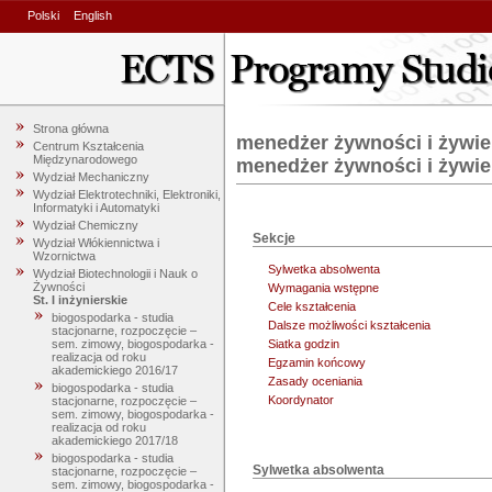
Polski
English
Strona główna
menedżer żywności i żywien
Centrum Kształcenia
Międzynarodowego
menedżer żywności i żywien
Wydział Mechaniczny
Wydział Elektrotechniki, Elektroniki,
Informatyki i Automatyki
Wydział Chemiczny
Sekcje
Wydział Włókiennictwa i
Wzornictwa
Sylwetka absolwenta
Wydział Biotechnologii i Nauk o
Żywności
Wymagania wstępne
St. I inżynierskie
Cele kształcenia
biogospodarka - studia
Dalsze możliwości kształcenia
stacjonarne, rozpoczęcie –
sem. zimowy, biogospodarka -
Siatka godzin
realizacja od roku
Egzamin końcowy
akademickiego 2016/17
Zasady oceniania
biogospodarka - studia
Koordynator
stacjonarne, rozpoczęcie –
sem. zimowy, biogospodarka -
realizacja od roku
akademickiego 2017/18
biogospodarka - studia
Sylwetka absolwenta
stacjonarne, rozpoczęcie –
sem. zimowy, biogospodarka -