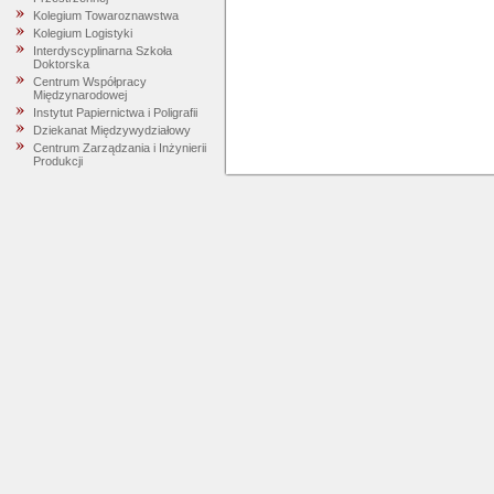
Kolegium Towaroznawstwa
Kolegium Logistyki
Interdyscyplinarna Szkoła
Doktorska
Centrum Współpracy
Międzynarodowej
Instytut Papiernictwa i Poligrafii
Dziekanat Międzywydziałowy
Centrum Zarządzania i Inżynierii
Produkcji