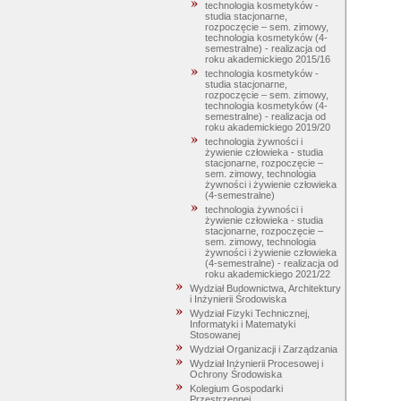
technologia kosmetyków -
studia stacjonarne,
rozpoczęcie – sem. zimowy,
technologia kosmetyków (4-
semestralne) - realizacja od
roku akademickiego 2015/16
technologia kosmetyków -
studia stacjonarne,
rozpoczęcie – sem. zimowy,
technologia kosmetyków (4-
semestralne) - realizacja od
roku akademickiego 2019/20
technologia żywności i
żywienie człowieka - studia
stacjonarne, rozpoczęcie –
sem. zimowy, technologia
żywności i żywienie człowieka
(4-semestralne)
technologia żywności i
żywienie człowieka - studia
stacjonarne, rozpoczęcie –
sem. zimowy, technologia
żywności i żywienie człowieka
(4-semestralne) - realizacja od
roku akademickiego 2021/22
Wydział Budownictwa, Architektury
i Inżynierii Środowiska
Wydział Fizyki Technicznej,
Informatyki i Matematyki
Stosowanej
Wydział Organizacji i Zarządzania
Wydział Inżynierii Procesowej i
Ochrony Środowiska
Kolegium Gospodarki
Przestrzennej