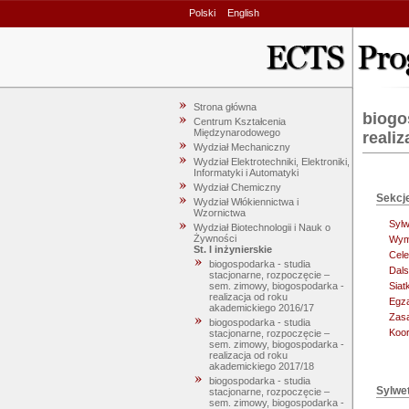
Polski
English
Strona główna
biogo
Centrum Kształcenia
Międzynarodowego
reali
Wydział Mechaniczny
Wydział Elektrotechniki, Elektroniki,
Informatyki i Automatyki
Wydział Chemiczny
Sekcj
Wydział Włókiennictwa i
Wzornictwa
Sylw
Wydział Biotechnologii i Nauk o
Żywności
Wym
St. I inżynierskie
Cele
biogospodarka - studia
Dals
stacjonarne, rozpoczęcie –
sem. zimowy, biogospodarka -
Siat
realizacja od roku
Egz
akademickiego 2016/17
Zasa
biogospodarka - studia
Koor
stacjonarne, rozpoczęcie –
sem. zimowy, biogospodarka -
realizacja od roku
akademickiego 2017/18
biogospodarka - studia
Sylwe
stacjonarne, rozpoczęcie –
sem. zimowy, biogospodarka -