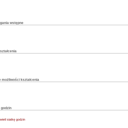
ania wstępne
ształcenia
 możliwości kształcenia
 godzin
ietl siatkę godzin