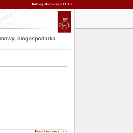
Katalog informacyjny ECTS
zimowy, biogospodarka -
Powrót na górę strony