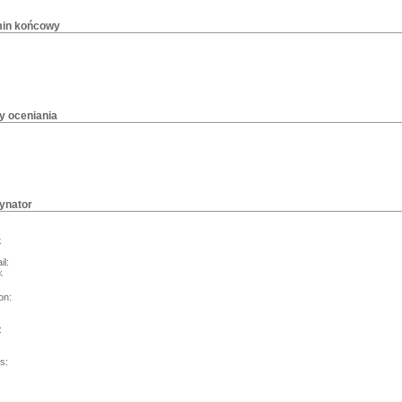
in końcowy
y oceniania
ynator
k
il:
on:
:
s: