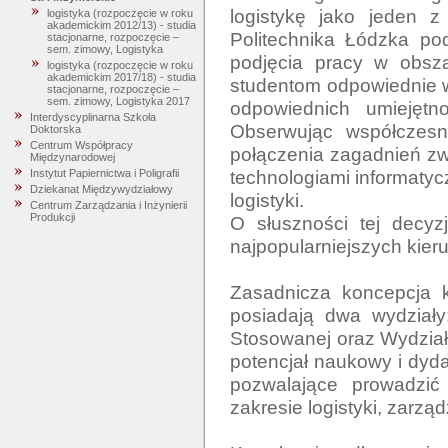
logistykę jako jeden 
logistyka (rozpoczęcie w roku
akademickim 2012/13) - studia
Politechnika Łódzka pod
stacjonarne, rozpoczęcie –
sem. zimowy, Logistyka
podjęcia pracy w obszar
logistyka (rozpoczęcie w roku
akademickim 2017/18) - studia
studentom odpowiednie wa
stacjonarne, rozpoczęcie –
sem. zimowy, Logistyka 2017
odpowiednich umiejętnoś
Interdyscyplinarna Szkoła
Obserwując współczesne
Doktorska
Centrum Współpracy
połączenia zagadnień z
Międzynarodowej
technologiami informatyc
Instytut Papiernictwa i Poligrafii
Dziekanat Międzywydziałowy
logistyki.

Centrum Zarządzania i Inżynierii
Produkcji
O słuszności tej decyzj
najpopularniejszych kie
Zasadnicza koncepcja ks
posiadają dwa wydziały:
Stosowanej oraz Wydział 
potencjał naukowy i dyda
pozwalające prowadzić
zakresie logistyki, zarząd