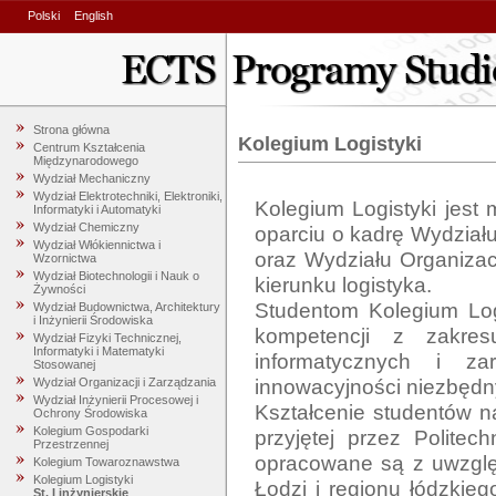
Polski
English
Strona główna
Kolegium Logistyki
Centrum Kształcenia
Międzynarodowego
Wydział Mechaniczny
Wydział Elektrotechniki, Elektroniki,
Kolegium Logistyki jest
Informatyki i Automatyki
Wydział Chemiczny
oparciu o kadrę Wydziału
Wydział Włókiennictwa i
oraz Wydziału Organizacj
Wzornictwa
Wydział Biotechnologii i Nauk o
kierunku logistyka. 

Żywności
Studentom Kolegium Logi
Wydział Budownictwa, Architektury
i Inżynierii Środowiska
kompetencji z zakresu
Wydział Fizyki Technicznej,
Informatyki i Matematyki
informatycznych i zar
Stosowanej
innowacyjności niezbędn
Wydział Organizacji i Zarządzania
Wydział Inżynierii Procesowej i
Kształcenie studentów na 
Ochrony Środowiska
Kolegium Gospodarki
przyjętej przez Politec
Przestrzennej
opracowane są z uwzględ
Kolegium Towaroznawstwa
Kolegium Logistyki
Łodzi i regionu łódzkiego
St. I inżynierskie