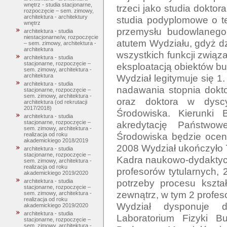
wnętrz - studia stacjonarne,
trzeci jako studia dokto
rozpoczęcie – sem. zimowy,
architektura - architektury
studia podyplomowe o te
wnętrz
przemysłu budowlanego.
architektura - studia
niestacjonarne/w, rozpoczęcie
atutem Wydziału, gdyż d
– sem. zimowy, architektura -
architektura
wszystkich funkcji związ
architektura - studia
stacjonarne, rozpoczęcie –
eksploatacją obiektów bu
sem. zimowy, architektura -
Wydział legitymuje się 1
architektura
architektura - studia
nadawania stopnia dokto
stacjonarne, rozpoczęcie –
sem. zimowy, architektura -
oraz doktora w dyscyp
architektura (od rekrutacji
2017/2018)
Środowiska. Kierunki 
architektura - studia
akredytację Państwowe
stacjonarne, rozpoczęcie –
sem. zimowy, architektura -
Środowiska będzie ocen
realizacja od roku
akademickiego 2018/2019
2008 Wydział ukończyło 7
architektura - studia
stacjonarne, rozpoczęcie –
Kadra naukowo-dydaktycz
sem. zimowy, architektura -
realizacja od roku
profesorów tytularnych, 
akademickiego 2019/2020
potrzeby procesu kształ
architektura - studia
stacjonarne, rozpoczęcie –
zewnątrz, w tym 2 profeso
sem. zimowy, architektura -
realizacja od roku
Wydział dysponuje d
akademickiego 2019/2020
architektura - studia
Laboratorium Fizyki B
stacjonarne, rozpoczęcie –
sem. zimowy, architektura -