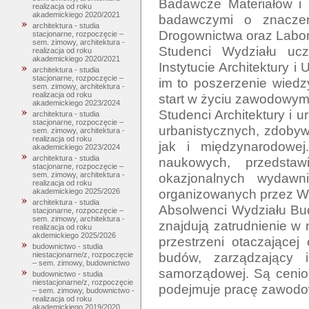
Badawcze Materiałów i 
realizacja od roku
akademickiego 2020/2021
badawczymi o znaczeni
architektura - studia
Drogownictwa oraz Labora
stacjonarne, rozpoczęcie –
sem. zimowy, architektura -
Studenci Wydziału uc
realizacja od roku
akademickiego 2020/2021
Instytucie Architektury 
architektura - studia
stacjonarne, rozpoczęcie –
im to poszerzenie wiedzy
sem. zimowy, architektura -
realizacja od roku
start w życiu zawodowym.
akademickiego 2023/2024
Studenci Architektury i u
architektura - studia
stacjonarne, rozpoczęcie –
urbanistycznych, zdobyw
sem. zimowy, architektura -
realizacja od roku
jak i międzynarodowej
akademickiego 2023/2024
architektura - studia
naukowych, przedsta
stacjonarne, rozpoczęcie –
okazjonalnych wydawni
sem. zimowy, architektura -
realizacja od roku
organizowanych przez Wy
akademickiego 2025/2026
architektura - studia
Absolwenci Wydziału Budo
stacjonarne, rozpoczęcie –
sem. zimowy, architektura -
znajdują zatrudnienie w
realizacja od roku
akdemickiego 2025/2026
przestrzeni otaczającej 
budownictwo - studia
budów, zarządzający in
niestacjonarne/z, rozpoczęcie
– sem. zimowy, budownictwo
samorządowej. Są cenion
budownictwo - studia
niestacjonarne/z, rozpoczęcie
– sem. zimowy, budownictwo -
realizacja od roku
akademickiego 2019/2020