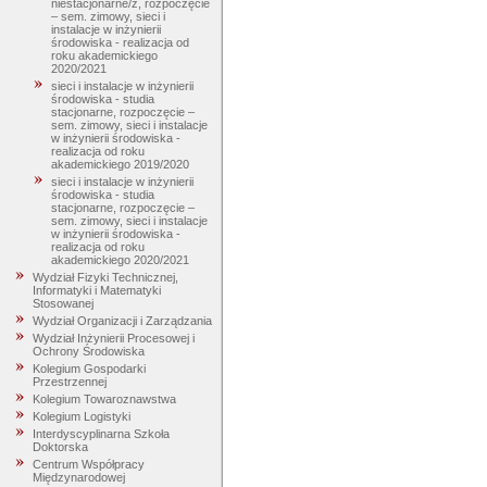
niestacjonarne/z, rozpoczęcie
– sem. zimowy, sieci i
instalacje w inżynierii
środowiska - realizacja od
roku akademickiego
2020/2021
sieci i instalacje w inżynierii
środowiska - studia
stacjonarne, rozpoczęcie –
sem. zimowy, sieci i instalacje
w inżynierii środowiska -
realizacja od roku
akademickiego 2019/2020
sieci i instalacje w inżynierii
środowiska - studia
stacjonarne, rozpoczęcie –
sem. zimowy, sieci i instalacje
w inżynierii środowiska -
realizacja od roku
akademickiego 2020/2021
Wydział Fizyki Technicznej,
Informatyki i Matematyki
Stosowanej
Wydział Organizacji i Zarządzania
Wydział Inżynierii Procesowej i
Ochrony Środowiska
Kolegium Gospodarki
Przestrzennej
Kolegium Towaroznawstwa
Kolegium Logistyki
Interdyscyplinarna Szkoła
Doktorska
Centrum Współpracy
Międzynarodowej