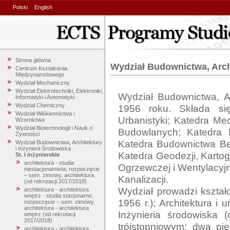
Polski
English
Strona główna
Wydział Budownictwa, Archi
Centrum Kształcenia
Międzynarodowego
Wydział Mechaniczny
Wydział Elektrotechniki, Elektroniki,
Wydział Budownictwa, Ar
Informatyki i Automatyki
Wydział Chemiczny
1956 roku. Składa się 
Wydział Włókiennictwa i
Urbanistyki; Katedra Mec
Wzornictwa
Wydział Biotechnologii i Nauk o
Budowlanych; Katedra Me
Żywności
Katedra Budownictwa Bet
Wydział Budownictwa, Architektury
i Inżynierii Środowiska
Katedra Geodezji, Kartogr
St. I inżynierskie
architektura - studia
Ogrzewczej i Wentylacyjn
niestacjonarne/w, rozpoczęcie
– sem. zimowy, architektura
Kanalizacji.

(od rekrutacji 2017/2018)
Wydział prowadzi kształ
architektura - architektura
wnętrz - studia stacjonarne,
1956 r.); Architektura i u
rozpoczęcie – sem. zimowy,
architektura - architektura
Inżynieria środowiska 
wnętrz (od rekrutacji
2017/2018)
trójstopniowym: dwa pie
architektura - architektura