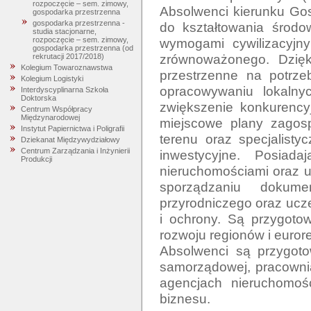
rozpoczęcie – sem. zimowy,
Absolwenci kierunku Gos
gospodarka przestrzenna
gospodarka przestrzenna -
do kształtowania środow
studia stacjonarne,
wymogami cywilizacyjny
rozpoczęcie – sem. zimowy,
gospodarka przestrzenna (od
zrównoważonego. Dzięk
rekrutacji 2017/2018)
Kolegium Towaroznawstwa
przestrzenne na potrze
Kolegium Logistyki
opracowywaniu lokalny
Interdyscyplinarna Szkoła
Doktorska
zwiększenie konkurencyj
Centrum Współpracy
Międzynarodowej
miejscowe plany zagosp
Instytut Papiernictwa i Poligrafii
terenu oraz specjalistyc
Dziekanat Międzywydziałowy
Centrum Zarządzania i Inżynierii
inwestycyjne. Posiada
Produkcji
nieruchomościami oraz us
sporządzaniu dokume
przyrodniczego oraz ucz
i ochrony. Są przygoto
rozwoju regionów i eurore
Absolwenci są przygotow
samorządowej, pracownia
agencjach nieruchomośc
biznesu. 
