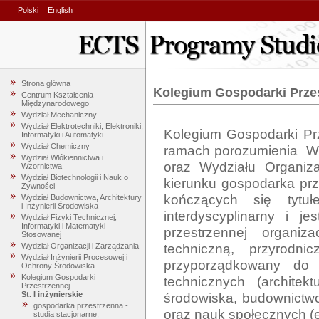
Polski
English
Strona główna
Kolegium Gospodarki Prze
Centrum Kształcenia
Międzynarodowego
Wydział Mechaniczny
Wydział Elektrotechniki, Elektroniki,
Kolegium Gospodarki Prz
Informatyki i Automatyki
Wydział Chemiczny
ramach porozumienia  Wyd
Wydział Włókiennictwa i
oraz Wydziału Organiza
Wzornictwa
Wydział Biotechnologii i Nauk o
kierunku gospodarka prze
Żywności
kończących się tytuł
Wydział Budownictwa, Architektury
i Inżynierii Środowiska
interdyscyplinarny i 
Wydział Fizyki Technicznej,
Informatyki i Matematyki
przestrzennej organiz
Stosowanej
techniczną, przyrodn
Wydział Organizacji i Zarządzania
Wydział Inżynierii Procesowej i
przyporządkowany do 
Ochrony Środowiska
Kolegium Gospodarki
technicznych (architekt
Przestrzennej
środowiska, budownictwo
St. I inżynierskie
gospodarka przestrzenna -
oraz nauk społecznych (ek
studia stacjonarne,