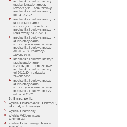
mechanika i budowa maszyn -
studia niestacjonarne/z,
rozpoczęcie – sem. zimowy,
mechanika i budowa maszyn
od r.a. 2020/21
mechanika i budowa maszyn -
studia stacjonarne,
rozpoczęcie – sem. letni,
mechanika i budowa maszyn -
realizowany od 2023/24
mechanika i budowa maszyn -
studia stacjonarne,
rozpoczęcie – sem. zimowy,
mechanika i budowa maszyn
od 2017/18 - realizacja
zakończona
mechanika i budowa maszyn -
studia stacjonarne,
rozpoczęcie – sem. zimowy,
mechanika i budowa maszyn
od 2019/20 - realizacja
zakończona
mechanika i budowa maszyn -
studia stacjonarne,
rozpoczęcie – sem. zimowy,
mechanika i budowa maszyn
od r.a. 2020/21
St. II mag. po lic.
Wydział Elektrotechniki, Elektroniki,
Informatyki i Automatyki
Wydział Chemiczny
Wydział Włókiennictwa i
Wzornictwa
Wydział Biotechnologii i Nauk o
Żywności