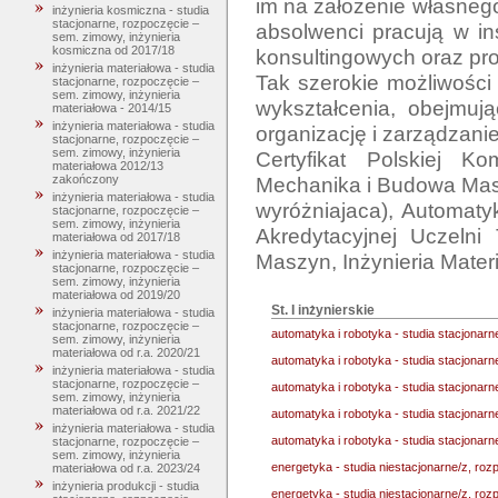
im na założenie własnego
inżynieria kosmiczna - studia
stacjonarne, rozpoczęcie –
absolwenci pracują w in
sem. zimowy, inżynieria
kosmiczna od 2017/18
konsultingowych oraz pro
inżynieria materiałowa - studia
Tak szerokie możliwości 
stacjonarne, rozpoczęcie –
sem. zimowy, inżynieria
wykształcenia, obejmują
materiałowa - 2014/15
inżynieria materiałowa - studia
organizację i zarządzanie
stacjonarne, rozpoczęcie –
sem. zimowy, inżynieria
Certyfikat Polskiej Kom
materiałowa 2012/13
Mechanika i Budowa Masz
zakończony
inżynieria materiałowa - studia
wyróżniajaca), Automatyk
stacjonarne, rozpoczęcie –
sem. zimowy, inżynieria
Akredytacyjnej Uczelni
materiałowa od 2017/18
inżynieria materiałowa - studia
stacjonarne, rozpoczęcie –
sem. zimowy, inżynieria
materiałowa od 2019/20
St. I inżynierskie
inżynieria materiałowa - studia
stacjonarne, rozpoczęcie –
automatyka i robotyka - studia stacjonar
sem. zimowy, inżynieria
materiałowa od r.a. 2020/21
automatyka i robotyka - studia stacjonar
inżynieria materiałowa - studia
stacjonarne, rozpoczęcie –
automatyka i robotyka - studia stacjonar
sem. zimowy, inżynieria
materiałowa od r.a. 2021/22
automatyka i robotyka - studia stacjonar
inżynieria materiałowa - studia
automatyka i robotyka - studia stacjonar
stacjonarne, rozpoczęcie –
sem. zimowy, inżynieria
energetyka - studia niestacjonarne/z, ro
materiałowa od r.a. 2023/24
inżynieria produkcji - studia
energetyka - studia niestacjonarne/z, ro