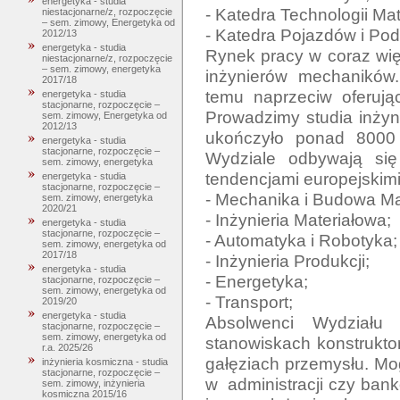
energetyka - studia
- Katedra Technologii Mat
niestacjonarne/z, rozpoczęcie
– sem. zimowy, Energetyka od
- Katedra Pojazdów i Po
2012/13
energetyka - studia
Rynek pracy w coraz wię
niestacjonarne/z, rozpoczęcie
– sem. zimowy, energetyka
inżynierów mechaników.
2017/18
temu naprzeciw oferują
energetyka - studia
stacjonarne, rozpoczęcie –
Prowadzimy studia inżyni
sem. zimowy, Energetyka od
2012/13
ukończyło ponad 8000 
energetyka - studia
stacjonarne, rozpoczęcie –
Wydziale odbywają się
sem. zimowy, energetyka
tendencjami europejskimi
energetyka - studia
stacjonarne, rozpoczęcie –
- Mechanika i Budowa Ma
sem. zimowy, energetyka
2020/21
- Inżynieria Materiałowa;

energetyka - studia
stacjonarne, rozpoczęcie –
- Automatyka i Robotyka;

sem. zimowy, energetyka od
2017/18
- Inżynieria Produkcji;

energetyka - studia
- Energetyka;

stacjonarne, rozpoczęcie –
sem. zimowy, energetyka od
- Transport;

2019/20
energetyka - studia
Absolwenci Wydziału 
stacjonarne, rozpoczęcie –
sem. zimowy, energetyka od
stanowiskach konstrukto
r.a. 2025/26
gałęziach przemysłu. Mo
inżynieria kosmiczna - studia
stacjonarne, rozpoczęcie –
w  administracji czy ban
sem. zimowy, inżynieria
kosmiczna 2015/16