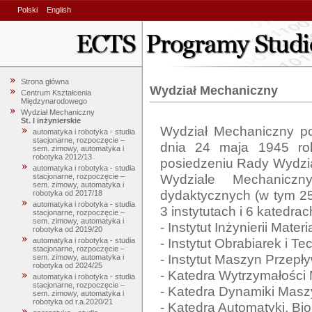
Polski
English
Strona główna
Wydział Mechaniczny
Centrum Kształcenia
Międzynarodowego
Wydział Mechaniczny
St. I inżynierskie
Wydział Mechaniczny po
automatyka i robotyka - studia
stacjonarne, rozpoczęcie –
dnia 24 maja 1945 roku
sem. zimowy, automatyka i
robotyka 2012/13
posiedzeniu Rady Wydzia
automatyka i robotyka - studia
Wydziale Mechanicz
stacjonarne, rozpoczęcie –
sem. zimowy, automatyka i
dydaktycznych (w tym 25 
robotyka od 2017/18
automatyka i robotyka - studia
3 instytutach i 6 katedrach
stacjonarne, rozpoczęcie –
sem. zimowy, automatyka i
- Instytut Inżynierii Materi
robotyka od 2019/20
- Instytut Obrabiarek i T
automatyka i robotyka - studia
stacjonarne, rozpoczęcie –
- Instytut Maszyn Przepł
sem. zimowy, automatyka i
robotyka od 2024/25
- Katedra Wytrzymałości M
automatyka i robotyka - studia
stacjonarne, rozpoczęcie –
- Katedra Dynamiki Maszy
sem. zimowy, automatyka i
robotyka od r.a.2020/21
- Katedra Automatyki, Bio