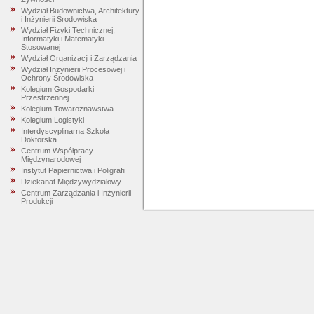
Wydział Budownictwa, Architektury
i Inżynierii Środowiska
Wydział Fizyki Technicznej,
Informatyki i Matematyki
Stosowanej
Wydział Organizacji i Zarządzania
Wydział Inżynierii Procesowej i
Ochrony Środowiska
Kolegium Gospodarki
Przestrzennej
Kolegium Towaroznawstwa
Kolegium Logistyki
Interdyscyplinarna Szkoła
Doktorska
Centrum Współpracy
Międzynarodowej
Instytut Papiernictwa i Poligrafii
Dziekanat Międzywydziałowy
Centrum Zarządzania i Inżynierii
Produkcji