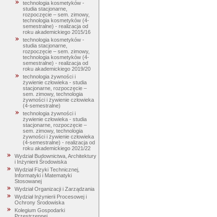
technologia kosmetyków -
studia stacjonarne,
rozpoczęcie – sem. zimowy,
technologia kosmetyków (4-
semestralne) - realizacja od
roku akademickiego 2015/16
technologia kosmetyków -
studia stacjonarne,
rozpoczęcie – sem. zimowy,
technologia kosmetyków (4-
semestralne) - realizacja od
roku akademickiego 2019/20
technologia żywności i
żywienie człowieka - studia
stacjonarne, rozpoczęcie –
sem. zimowy, technologia
żywności i żywienie człowieka
(4-semestralne)
technologia żywności i
żywienie człowieka - studia
stacjonarne, rozpoczęcie –
sem. zimowy, technologia
żywności i żywienie człowieka
(4-semestralne) - realizacja od
roku akademickiego 2021/22
Wydział Budownictwa, Architektury
i Inżynierii Środowiska
Wydział Fizyki Technicznej,
Informatyki i Matematyki
Stosowanej
Wydział Organizacji i Zarządzania
Wydział Inżynierii Procesowej i
Ochrony Środowiska
Kolegium Gospodarki
Przestrzennej