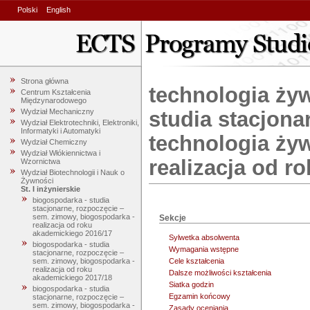
Polski
English
Strona główna
technologia żyw
Centrum Kształcenia
Międzynarodowego
Wydział Mechaniczny
studia stacjona
Wydział Elektrotechniki, Elektroniki,
Informatyki i Automatyki
technologia żyw
Wydział Chemiczny
Wydział Włókiennictwa i
realizacja od r
Wzornictwa
Wydział Biotechnologii i Nauk o
Żywności
St. I inżynierskie
biogospodarka - studia
stacjonarne, rozpoczęcie –
sem. zimowy, biogospodarka -
Sekcje
realizacja od roku
akademickiego 2016/17
Sylwetka absolwenta
biogospodarka - studia
Wymagania wstępne
stacjonarne, rozpoczęcie –
sem. zimowy, biogospodarka -
Cele kształcenia
realizacja od roku
Dalsze możliwości kształcenia
akademickiego 2017/18
Siatka godzin
biogospodarka - studia
Egzamin końcowy
stacjonarne, rozpoczęcie –
sem. zimowy, biogospodarka -
Zasady oceniania