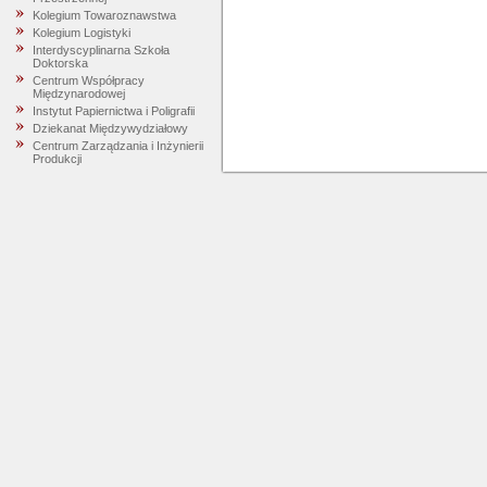
Kolegium Towaroznawstwa
Kolegium Logistyki
Interdyscyplinarna Szkoła
Doktorska
Centrum Współpracy
Międzynarodowej
Instytut Papiernictwa i Poligrafii
Dziekanat Międzywydziałowy
Centrum Zarządzania i Inżynierii
Produkcji