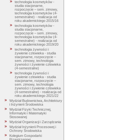
technologia kosmetyków -
studia stacjonarne,
rozpoczęcie – sem. zimowy,
technologia kosmetyków (4-
semestralne) - realizacja od
roku akademickiego 2015/16
technologia kosmetyków -
studia stacjonarne,
rozpoczęcie – sem. zimowy,
technologia kosmetyków (4-
semestralne) - realizacja od
roku akademickiego 2019/20
technologia żywności i
żywienie człowieka - studia
stacjonarne, rozpoczęcie –
sem. zimowy, technologia
żywności i żywienie człowieka
(4-semestralne)
technologia żywności i
żywienie człowieka - studia
stacjonarne, rozpoczęcie –
sem. zimowy, technologia
żywności i żywienie człowieka
(4-semestralne) - realizacja od
roku akademickiego 2021/22
Wydział Budownictwa, Architektury
i Inżynierii Środowiska
Wydział Fizyki Technicznej,
Informatyki i Matematyki
Stosowanej
Wydział Organizacji i Zarządzania
Wydział Inżynierii Procesowej i
Ochrony Środowiska
Kolegium Gospodarki
Przestrzennej