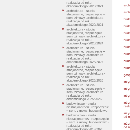
realizacja od roku
arch
akademickiego 2020/2021
architektura - studia
arch
stacjonarne, rozpoczęcie –
sem. zimowy, architektura -
budo
realizacja od roku
akademickiego 2020/2021
budo
architektura - studia
stacjonarne, rozpoczęcie –
budo
sem. zimowy, architektura -
realizacja od roku
budo
akademickiego 2023/2024
budo
architektura - studia
stacjonarne, rozpoczęcie –
budo
sem. zimowy, architektura -
realizacja od roku
budo
akademickiego 2023/2024
architektura - studia
budo
stacjonarne, rozpoczęcie –
sem. zimowy, architektura -
gosp
realizacja od roku
akademickiego 2025/2026
inży
architektura - studia
stacjonarne, rozpoczęcie –
inży
sem. zimowy, architektura -
realizacja od roku
inży
akdemickiego 2025/2026
inży
budownictwo - studia
real
niestacjonarne/z, rozpoczęcie
– sem. zimowy, budownictwo
inży
budownictwo - studia
od r
niestacjonarne/z, rozpoczęcie
– sem. zimowy, budownictwo -
inży
realizacja od roku
od r
akademickiego 2019/2020