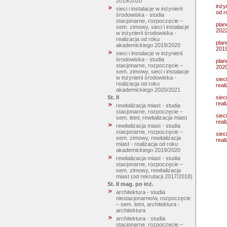
2019/2020
inży
sieci i instalacje w inżynierii
od r
środowiska - studia
stacjonarne, rozpoczęcie –
plan
sem. zimowy, sieci i instalacje
2022
w inżynierii środowiska -
realizacja od roku
plan
akademickiego 2019/2020
201
sieci i instalacje w inżynierii
środowiska - studia
plan
stacjonarne, rozpoczęcie –
202
sem. zimowy, sieci i instalacje
w inżynierii środowiska -
siec
realizacja od roku
real
akademickiego 2020/2021
siec
St. II
real
rewitalizacja miast - studia
stacjonarne, rozpoczęcie –
siec
sem. letni, rewitalizacja miast
real
rewitalizacja miast - studia
stacjonarne, rozpoczęcie –
siec
sem. zimowy, rewitalizacja
real
miast - realizacja od roku
akademickiego 2019/2020
rewitalizacja miast - studia
stacjonarne, rozpoczęcie –
sem. zimowy, rewitalizacja
miast (od rekrutacji 2017/2018)
St. II mag. po inż.
architektura - studia
niestacjonarne/w, rozpoczęcie
– sem. letni, architektura -
architektura
architektura - studia
stacjonarne, rozpoczęcie –