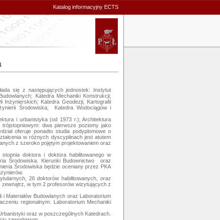
Katalog informacyjny ECTS
a
ada się z następujących jednostek: Instytut 
 Budowlanych; Katedra Mechaniki Konstrukcji; 
nżynierskich; Katedra Geodezji, Kartografii 
żynierii Środowiska;  Katedra Wodociągów i 
ura i urbanistyka (od 1973 r.); Architektura 
e trójstopniowym: dwa pierwsze poziomy jako 
ydział oferuje ponadto studia podyplomowe o 
ałcenia w różnych dyscyplinach jest atutem 
anych z szeroko pojętym projektowaniem oraz 
stopnia doktora i doktora habilitowanego w 
ria Środowiska. Kierunki Budownictwo  oraz 
ynieria Środowiska będzie oceniany przez PKA 
ynierów. 

ularnych, 26 doktorów habilitowanych, oraz 
 zewnątrz, w tym 2 profesorów wizytujących z 
 i Materiałów Budowlanych oraz Laboratorium 
czeniu regionalnym: Laboratorium Mechaniki 
rbanistyki oraz w poszczególnych Katedrach. 
życiu zawodowym.
