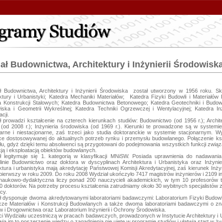
ał Budownictwa, Architektury i Inżynierii Środowisk
ł Budownictwa, Architektury i Inżynierii Środowiska  został utworzony w 1956 roku. Skł
ktury i Urbanistyki; Katedra Mechaniki Materiałów;  Katedra Fizyki Budowli i Materiałów
 Konstrukcji Stalowych; Katedra Budownictwa Betonowego; Katedra Geotechniki i Budowli I
iska i Geometrii Wykreślnej; Katedra Techniki Ogrzewczej i Wentylacyjnej; Katedra In
cji.

 prowadzi kształcenie na czterech kierunkach studiów: Budownictwo (od 1956 r.); Architekt
 (od 2008 r.); Inżynieria środowiska (od 1969 r.). Kierunki te prowadzone są w systemi
narne i niestacjonarne, zaś trzeci jako studia doktoranckie w systemie stacjonarnym. W
ce dostosowywanej do aktualnych potrzeb rynku i przemysłu budowlanego. Połączenie kszt
u, gdyż dzięki temu absolwenci są przygotowani do podejmowania wszystkich funkcji związ
cją i eksploatacją obiektów budowlanych.

ł legitymuje się 1. kategorią w klasyfikacji MNiSW. Posiada uprawnienia do nadawania 
linie Budownictwo oraz doktora w dyscyplinach Architektura i Urbanistyka oraz Inżynie
ktura i urbanistyka mają akredytację Państwowej Komisji Akredytacyjnej, zaś kierunek Inż
pierwszy w roku 2009. Do roku 2008 Wydział ukończyło 7417 magistrów inżynierów i 2109 inż
naukowo-dydaktyczna liczy ponad 200 nauczycieli akademickich, w tym 10 profesorów tyt
0 doktorów. Na potrzeby procesu kształcenia zatrudniamy około 30 wybitnych specjalistów z
y. 

ł dysponuje dwoma akredytowanymi laboratoriami badawczymi: Laboratorium Fizyki Budowli
ze Materiałów i Konstrukcji Budowlanych a także dwoma laboratoriami badawczymi o zna
 i Drogownictwa oraz Laboratorium Inżynierii i Ochrony Środowiska.

i Wydziału uczestniczą w pracach badawczych, prowadzonych w Instytucie Architektury i U
ia im to poszerzenie wiedzy o zagadnienia nie ujęte w programie studiów i ułatwia start w 