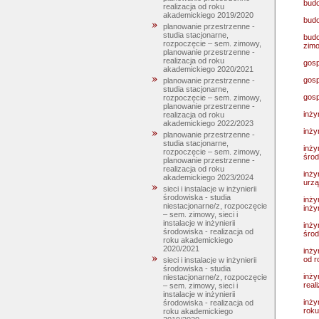
budo
realizacja od roku
akademickiego 2019/2020
budo
planowanie przestrzenne -
studia stacjonarne,
budo
rozpoczęcie – sem. zimowy,
zim
planowanie przestrzenne -
realizacja od roku
gosp
akademickiego 2020/2021
gosp
planowanie przestrzenne -
studia stacjonarne,
gosp
rozpoczęcie – sem. zimowy,
planowanie przestrzenne -
inży
realizacja od roku
akademickiego 2022/2023
inży
planowanie przestrzenne -
studia stacjonarne,
inży
rozpoczęcie – sem. zimowy,
środ
planowanie przestrzenne -
realizacja od roku
inży
akademickiego 2023/2024
urzą
sieci i instalacje w inżynierii
środowiska - studia
inży
niestacjonarne/z, rozpoczęcie
inży
– sem. zimowy, sieci i
instalacje w inżynierii
inży
środowiska - realizacja od
środ
roku akademickiego
2020/2021
inży
od r
sieci i instalacje w inżynierii
środowiska - studia
inży
niestacjonarne/z, rozpoczęcie
real
– sem. zimowy, sieci i
instalacje w inżynierii
inży
środowiska - realizacja od
roku
roku akademickiego