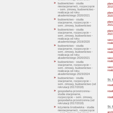
budownictwo - studia
plan
niestacjonarne/z, rozpoczęcie
201
– sem. zimowy, budownictwo -
realizacja od roku
plan
akademickiego 2020/2021
202
budownictwo - studia
plan
stacjonarne, rozpoczęcie –
202
sem. zimowy, budownictwo
budownictwo - studia
plan
stacjonarne, rozpoczęcie –
202
sem. zimowy, budownictwo -
realizacja od roku
siec
akademickiego 2019/2020
real
budownictwo - studia
stacjonarne, rozpoczęcie –
siec
sem. zimowy, budownictwo -
real
realizacja od roku
akademickiego 2020/2021
siec
real
budownictwo - studia
stacjonarne, rozpoczęcie –
siec
sem. zimowy, budownictwo -
real
realizacja od roku
akademickiego 2023/2024
budownictwo - studia
St. I
stacjonarne, rozpoczęcie –
sem. zimowy, budownictwo (od
rewi
rekrutacji 2017/2018)
rewi
gospodarka przestrzenna -
studia stacjonarne,
rewi
rozpoczęcie – sem. zimowy,
gospodarka przestrzenna (od
rekrutacji 2017/2018)
St. 
inżynieria środowiska - studia
niestacjonarne/z, rozpoczęcie
arch