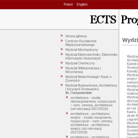
Polski
English
Strona główna
Wydzi
Centrum Kształcenia
Międzynarodowego
Wydział Mechaniczny
Wydział Elektrotechniki, Elektroniki,
Wydzia
Informatyki i Automatyki
Archite
Wydział Chemiczny
Katedra
Środow
Wydział Włókiennictwa i
Kanaliza
Wzornictwa
Wydział
Wydział Biotechnologii i Nauk o
wnętrz
Żywności
stacjo
Wydział Budownictwa, Architektury
tematy
i Inżynierii Środowiska
Wydział
St. I inżynierskie
realiza
Wydzia
architektura - studia
dyscyp
niestacjonarne/w, rozpoczęcie
Archite
– sem. zimowy, architektura
po raz 
(od rekrutacji 2017/2018)
Kadra 
architektura - architektura
około 8
wnętrz - studia stacjonarne,
zagranic
rozpoczęcie – sem. zimowy,
Wydzia
architektura - architektura
Badawc
wnętrz (od rekrutacji
Gruntów
2017/2018)
Studenc
architektura - architektura
Umożliw