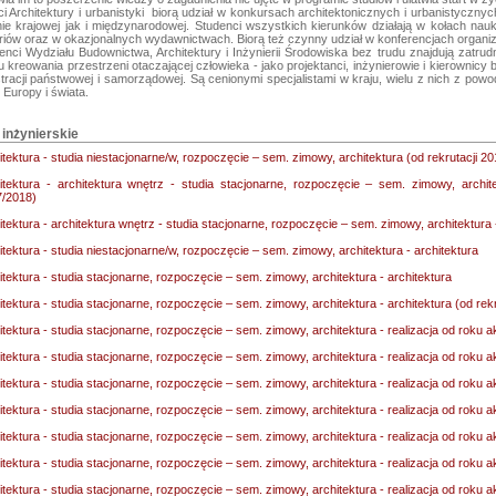
i Architektury i urbanistyki  biorą udział w konkursach architektonicznych i urbanistyczny
nie krajowej jak i międzynarodowej. Studenci wszystkich kierunków działają w kołach nau
iów oraz w okazjonalnych wydawnictwach. Biorą też czynny udział w konferencjach organi
nci Wydziału Budownictwa, Architektury i Inżynierii Środowiska bez trudu znajdują zatru
 kreowania przestrzeni otaczającej człowieka - jako projektanci, inżynierowie i kierownicy
tracji państwowej i samorządowej. Są cenionymi specjalistami w kraju, wielu z nich z po
I inżynierskie
itektura - studia niestacjonarne/w, rozpoczęcie – sem. zimowy, architektura (od rekrutacji 2
itektura - architektura wnętrz - studia stacjonarne, rozpoczęcie – sem. zimowy, archite
/2018)
itektura - architektura wnętrz - studia stacjonarne, rozpoczęcie – sem. zimowy, architektura 
itektura - studia niestacjonarne/w, rozpoczęcie – sem. zimowy, architektura - architektura
itektura - studia stacjonarne, rozpoczęcie – sem. zimowy, architektura - architektura
itektura - studia stacjonarne, rozpoczęcie – sem. zimowy, architektura - architektura (od rek
itektura - studia stacjonarne, rozpoczęcie – sem. zimowy, architektura - realizacja od roku
itektura - studia stacjonarne, rozpoczęcie – sem. zimowy, architektura - realizacja od roku
itektura - studia stacjonarne, rozpoczęcie – sem. zimowy, architektura - realizacja od roku
itektura - studia stacjonarne, rozpoczęcie – sem. zimowy, architektura - realizacja od roku
itektura - studia stacjonarne, rozpoczęcie – sem. zimowy, architektura - realizacja od roku
itektura - studia stacjonarne, rozpoczęcie – sem. zimowy, architektura - realizacja od roku
itektura - studia stacjonarne, rozpoczęcie – sem. zimowy, architektura - realizacja od roku