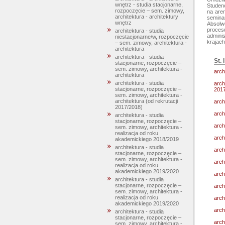
wnętrz - studia stacjonarne,
Studenc
rozpoczęcie – sem. zimowy,
na are
architektura - architektury
seminar
wnętrz
Absolwe
procesu
architektura - studia
adminis
niestacjonarne/w, rozpoczęcie
– sem. zimowy, architektura -
architektura
architektura - studia
St. 
stacjonarne, rozpoczęcie –
sem. zimowy, architektura -
arch
architektura
architektura - studia
arch
stacjonarne, rozpoczęcie –
2017
sem. zimowy, architektura -
architektura (od rekrutacji
arch
2017/2018)
arch
architektura - studia
stacjonarne, rozpoczęcie –
arch
sem. zimowy, architektura -
realizacja od roku
arch
akademickiego 2018/2019
architektura - studia
arch
stacjonarne, rozpoczęcie –
sem. zimowy, architektura -
arch
realizacja od roku
akademickiego 2019/2020
arch
architektura - studia
stacjonarne, rozpoczęcie –
arch
sem. zimowy, architektura -
realizacja od roku
arch
akademickiego 2019/2020
arch
architektura - studia
stacjonarne, rozpoczęcie –
arch
sem. zimowy, architektura -