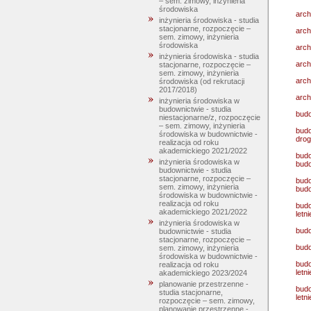
– sem. zimowy, inżynieria
środowiska
arch
inżynieria środowiska - studia
stacjonarne, rozpoczęcie –
arch
sem. zimowy, inżynieria
środowiska
arch
inżynieria środowiska - studia
arch
stacjonarne, rozpoczęcie –
sem. zimowy, inżynieria
arch
środowiska (od rekrutacji
2017/2018)
arch
inżynieria środowiska w
budownictwie - studia
budo
niestacjonarne/z, rozpoczęcie
– sem. zimowy, inżynieria
budo
środowiska w budownictwie -
drog
realizacja od roku
akademickiego 2021/2022
budo
inżynieria środowiska w
budo
budownictwie - studia
stacjonarne, rozpoczęcie –
budo
sem. zimowy, inżynieria
budo
środowiska w budownictwie -
realizacja od roku
budo
akademickiego 2021/2022
letn
inżynieria środowiska w
budo
budownictwie - studia
stacjonarne, rozpoczęcie –
budo
sem. zimowy, inżynieria
środowiska w budownictwie -
budo
realizacja od roku
letn
akademickiego 2023/2024
planowanie przestrzenne -
budo
studia stacjonarne,
letn
rozpoczęcie – sem. zimowy,
planowanie przestrzenne -