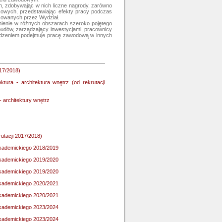
ch, zdobywając w nich liczne nagrody, zarówno 
kowych, przedstawiając efekty pracy podczas 
zowanych przez Wydział.

dnienie w różnych obszarach szeroko pojętego 
 budów, zarządzający inwestycjami, pracownicy 
wodzeniem podejmuje pracę zawodową w innych 
017/2018)
ktura - architektura wnętrz (od rekrutacji
- architektury wnętrz
rutacji 2017/2018)
 akademickiego 2018/2019
 akademickiego 2019/2020
 akademickiego 2019/2020
 akademickiego 2020/2021
 akademickiego 2020/2021
 akademickiego 2023/2024
 akademickiego 2023/2024