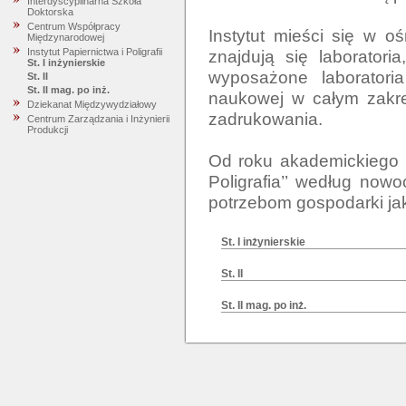
Interdyscyplinarna Szkoła
Doktorska
Centrum Współpracy
Instytut mieści się w 
Międzynarodowej
znajdują się laboratori
Instytut Papiernictwa i Poligrafii
St. I inżynierskie
wyposażone laboratoria
St. II
St. II mag. po inż.
naukowej w całym zakres
Dziekanat Międzywydziałowy
zadrukowania.

Centrum Zarządzania i Inżynierii
Produkcji
Od roku akademickiego 2
Poligrafia’’ według now
St. I inżynierskie
St. II
St. II mag. po inż.