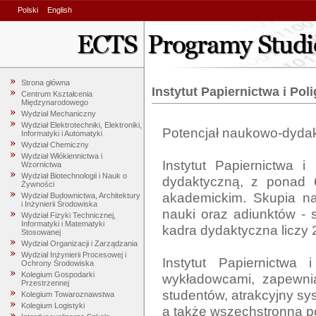
Polski
English
Strona główna
Instytut Papiernictwa i Polig
Centrum Kształcenia
Międzynarodowego
Wydział Mechaniczny
Wydział Elektrotechniki, Elektroniki,
Potencjał naukowo-dydak
Informatyki i Automatyki
Wydział Chemiczny
Wydział Włókiennictwa i
Instytut Papiernictwa i
Wzornictwa
Wydział Biotechnologii i Nauk o
dydaktyczną, z ponad 60
Żywności
akademickim. Skupia na
Wydział Budownictwa, Architektury
i Inżynierii Środowiska
nauki oraz adiunktów - sp
Wydział Fizyki Technicznej,
Informatyki i Matematyki
kadra dydaktyczna liczy 2
Stosowanej
Wydział Organizacji i Zarządzania
Wydział Inżynierii Procesowej i
Instytut Papiernictwa 
Ochrony Środowiska
Kolegium Gospodarki
wykładowcami, zapewnia
Przestrzennej
studentów, atrakcyjny s
Kolegium Towaroznawstwa
Kolegium Logistyki
a także wszechstronną po