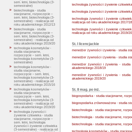
sem. letni, biotechnologia (3-
technologia żywności i żywienie człowieka
semestralne)
biotechnologia - studia
technologia żywności i żywienie człowieka
stacjonarne, rozpoczęcie –
sem. letni, biotechnologia (3-
technologia żywności i żywienie człowiek
semestralne) - realizacja od
realizacja od roku akademickiego 2017/18
roku akademickiego 2012/13
technologia żywności i żywienie człowiek
biotechnologia - studia
realizacja od roku akademickiego 2019/20
stacjonarne, rozpoczęcie –
sem. letni, biotechnologia (3-
semestralne) - realizacja od
roku akademickiego 2019/20
St. I licencjackie
technologia kosmetyków -
menedżer żywności i żywienia - studia s
studia stacjonarne,
rozpoczęcie – sem. letni,
menedżer żywności i żywienia - studia s
technologia kosmetyków (3-
semestralne)
menedżer żywności i żywienia - studia
technologia kosmetyków -
akademickiego 2018/19
studia stacjonarne,
rozpoczęcie – sem. letni,
menedżer żywności i żywienia - studia
technologia kosmetyków (3-
akademickiego 2019/20
semestralne) - realizacja od
roku akademickiego 2015/16
St. II mag. po inż.
technologia kosmetyków -
studia stacjonarne,
biogospodarka - studia stacjonarne, rozpo
rozpoczęcie – sem. letni,
technologia kosmetyków (3-
biogospodarka zrównoważona - studia sta
semestralne) - realizacja od
roku akademickiego 2019/20
biotechnologia - studia stacjonarne, rozpo
technologia żywności i
żywienie człowieka - studia
biotechnologia - studia stacjonarne, rozp
stacjonarne, rozpoczęcie –
sem. letni, technologia
biotechnologia - studia stacjonarne, rozp
żywności i żywienie człowieka
(3-semestralne) - realizacja od
technologia kosmetyków - studia stacjona