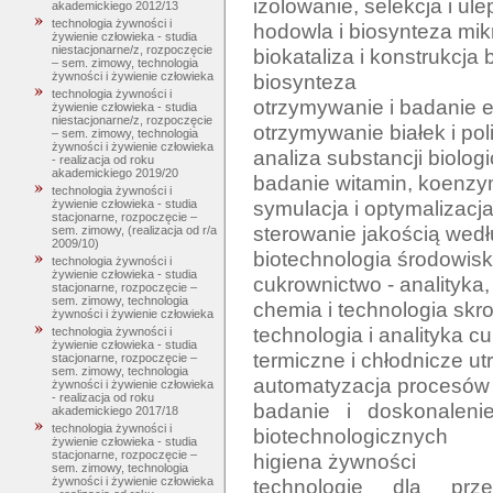
izolowanie, selekcja i ul
akademickiego 2012/13
technologia żywności i
hodowla i biosynteza mikr
żywienie człowieka - studia
niestacjonarne/z, rozpoczęcie
biokataliza i konstrukcja 
– sem. zimowy, technologia
biosynteza

żywności i żywienie człowieka
technologia żywności i
otrzymywanie i badanie 
żywienie człowieka - studia
niestacjonarne/z, rozpoczęcie
otrzymywanie białek i po
– sem. zimowy, technologia
żywności i żywienie człowieka
analiza substancji biolog
- realizacja od roku
akademickiego 2019/20
badanie witamin, koenz
technologia żywności i
symulacja i optymalizac
żywienie człowieka - studia
stacjonarne, rozpoczęcie –
sterowanie jakością wedłu
sem. zimowy, (realizacja od r/a
2009/10)
biotechnologia środowisk
technologia żywności i
żywienie człowieka - studia
cukrownictwo - analityka, 
stacjonarne, rozpoczęcie –
sem. zimowy, technologia
chemia i technologia skr
żywności i żywienie człowieka
technologia i analityka cu
technologia żywności i
żywienie człowieka - studia
termiczne i chłodnicze ut
stacjonarne, rozpoczęcie –
sem. zimowy, technologia
automatyzacja procesów
żywności i żywienie człowieka
- realizacja od roku
badanie i doskonalen
akademickiego 2017/18
technologia żywności i
biotechnologicznych

żywienie człowieka - studia
stacjonarne, rozpoczęcie –
higiena żywności

sem. zimowy, technologia
technologie dla przem
żywności i żywienie człowieka