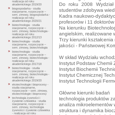
realizacja od roku
Do roku 2008 Wydział 
akademickiego 2019/20
biogospodarka - studia
studentów zdobywa wiedz
stacjonarne, rozpoczęcie –
Kadra naukowo-dydaktycz
sem. zimowy, biogospodarka -
realizacja od roku
profesorów i 11 doktorów 
akademickiego 2020/21
biotechnologia - studia
Na kierunku Biotechnolo
stacjonarne, rozpoczęcie –
sem. zimowy, biotechnologia -
angielskim, realizowane
realizacja od roku
akademickiego 2012/13
Trzy kierunki kształcenia
biotechnologia - studia
jakości - Państwowej Komi
stacjonarne, rozpoczęcie –
sem. zimowy, biotechnologia
biotechnologia - studia
stacjonarne, rozpoczęcie –
W skład Wydziału wchodzą
sem. zimowy, biotechnologia -
realizacja od roku
Instytut Podstaw Chemii 
akademickiego 2017/18
Instytut Biochemii Technic
biotechnologia - studia
stacjonarne, rozpoczęcie –
Instytut Chemicznej Techn
sem. zimowy, biotechnologia -
realizacja od roku
Instytut Technologii Fermen
akademickiego 2019/20
ekotechnologie i bioprocesy -
studia stacjonarne,
rozpoczęcie – sem. zimowy,
Główne kierunki badań

ekotechnologie i bioprocesy
technologia produktów z
technologia żywności i
żywienie człowieka - studia
analiza mikroelementów 
stacjonarne, rozpoczęcie –
sem. zimowy, technologia
struktura i dynamika bioc
żywności i żywienie człowieka
- realizacja od roku