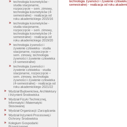
technologia żywności i żywienie człowiek
technologia kosmetyków -
semestralne) - realizacja od roku akadem
studia stacjonarne,
rozpoczęcie – sem. zimowy,
technologia kosmetyków (4-
semestralne) - realizacja od
roku akademickiego 2015/16
technologia kosmetyków -
studia stacjonarne,
rozpoczęcie – sem. zimowy,
technologia kosmetyków (4-
semestralne) - realizacja od
roku akademickiego 2019/20
technologia żywności i
żywienie człowieka - studia
stacjonarne, rozpoczęcie –
sem. zimowy, technologia
żywności i żywienie człowieka
(4-semestralne)
technologia żywności i
żywienie człowieka - studia
stacjonarne, rozpoczęcie –
sem. zimowy, technologia
żywności i żywienie człowieka
(4-semestralne) - realizacja od
roku akademickiego 2021/22
Wydział Budownictwa, Architektury
i Inżynierii Środowiska
Wydział Fizyki Technicznej,
Informatyki i Matematyki
Stosowanej
Wydział Organizacji i Zarządzania
Wydział Inżynierii Procesowej i
Ochrony Środowiska
Kolegium Gospodarki
Przestrzennej