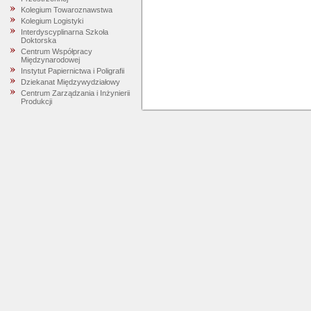
Kolegium Towaroznawstwa
Kolegium Logistyki
Interdyscyplinarna Szkoła
Doktorska
Centrum Współpracy
Międzynarodowej
Instytut Papiernictwa i Poligrafii
Dziekanat Międzywydziałowy
Centrum Zarządzania i Inżynierii
Produkcji