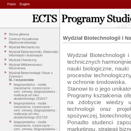
Polski
English
Strona główna
Wydział Biotechnologii i 
Centrum Kształcenia
Międzynarodowego
Wydział Mechaniczny
Wydział Elektrotechniki, Elektroniki,
Wydział Biotechnologii 
Informatyki i Automatyki
Wydział Chemiczny
technicznych harmonijnie 
Wydział Włókiennictwa i
nauki biologiczne, nauki
Wzornictwa
Wydział Biotechnologii i Nauk o
procesów technologiczn
Żywności
St. I inżynierskie
w ochronie środowiska. 

biogospodarka - studia
Stanowi to o jego unikat
stacjonarne, rozpoczęcie –
sem. zimowy, biogospodarka -
Programy kształcenia ofe
realizacja od roku
akademickiego 2016/17
na zdobycie wiedzy umo
biogospodarka - studia
stacjonarne, rozpoczęcie –
technologii oraz proj
sem. zimowy, biogospodarka -
realizacja od roku
spożywczej, biotechnologi
akademickiego 2017/18
Ponadto studenci zapoz
biogospodarka - studia
stacjonarne, rozpoczęcie –
marketingu, strategii bizn
sem. zimowy, biogospodarka -