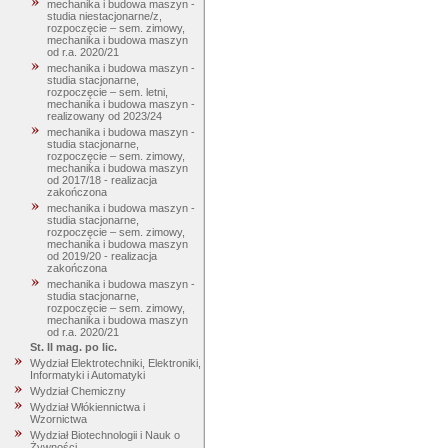
mechanika i budowa maszyn -
studia niestacjonarne/z,
rozpoczęcie – sem. zimowy,
mechanika i budowa maszyn
od r.a. 2020/21
mechanika i budowa maszyn -
studia stacjonarne,
rozpoczęcie – sem. letni,
mechanika i budowa maszyn -
realizowany od 2023/24
mechanika i budowa maszyn -
studia stacjonarne,
rozpoczęcie – sem. zimowy,
mechanika i budowa maszyn
od 2017/18 - realizacja
zakończona
mechanika i budowa maszyn -
studia stacjonarne,
rozpoczęcie – sem. zimowy,
mechanika i budowa maszyn
od 2019/20 - realizacja
zakończona
mechanika i budowa maszyn -
studia stacjonarne,
rozpoczęcie – sem. zimowy,
mechanika i budowa maszyn
od r.a. 2020/21
St. II mag. po lic.
Wydział Elektrotechniki, Elektroniki,
Informatyki i Automatyki
Wydział Chemiczny
Wydział Włókiennictwa i
Wzornictwa
Wydział Biotechnologii i Nauk o
Żywności