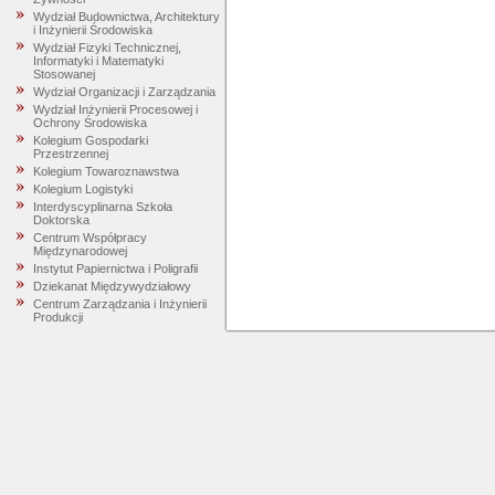
Wydział Budownictwa, Architektury
i Inżynierii Środowiska
Wydział Fizyki Technicznej,
Informatyki i Matematyki
Stosowanej
Wydział Organizacji i Zarządzania
Wydział Inżynierii Procesowej i
Ochrony Środowiska
Kolegium Gospodarki
Przestrzennej
Kolegium Towaroznawstwa
Kolegium Logistyki
Interdyscyplinarna Szkoła
Doktorska
Centrum Współpracy
Międzynarodowej
Instytut Papiernictwa i Poligrafii
Dziekanat Międzywydziałowy
Centrum Zarządzania i Inżynierii
Produkcji