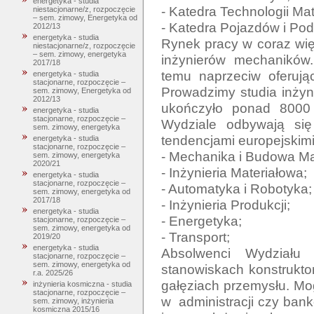
energetyka - studia
- Katedra Technologii Mat
niestacjonarne/z, rozpoczęcie
– sem. zimowy, Energetyka od
- Katedra Pojazdów i Po
2012/13
energetyka - studia
Rynek pracy w coraz wię
niestacjonarne/z, rozpoczęcie
– sem. zimowy, energetyka
inżynierów mechaników.
2017/18
temu naprzeciw oferują
energetyka - studia
stacjonarne, rozpoczęcie –
Prowadzimy studia inżyni
sem. zimowy, Energetyka od
2012/13
ukończyło ponad 8000 
energetyka - studia
stacjonarne, rozpoczęcie –
Wydziale odbywają się
sem. zimowy, energetyka
tendencjami europejskimi
energetyka - studia
stacjonarne, rozpoczęcie –
- Mechanika i Budowa Ma
sem. zimowy, energetyka
2020/21
- Inżynieria Materiałowa;

energetyka - studia
stacjonarne, rozpoczęcie –
- Automatyka i Robotyka;

sem. zimowy, energetyka od
2017/18
- Inżynieria Produkcji;

energetyka - studia
- Energetyka;

stacjonarne, rozpoczęcie –
sem. zimowy, energetyka od
- Transport;

2019/20
energetyka - studia
Absolwenci Wydziału 
stacjonarne, rozpoczęcie –
sem. zimowy, energetyka od
stanowiskach konstrukto
r.a. 2025/26
gałęziach przemysłu. Mo
inżynieria kosmiczna - studia
stacjonarne, rozpoczęcie –
w  administracji czy ban
sem. zimowy, inżynieria
kosmiczna 2015/16