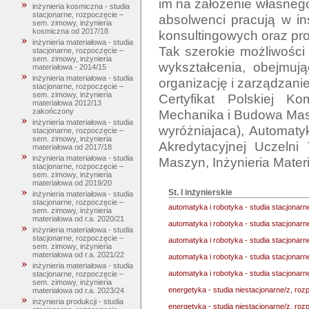
im na założenie własnego
inżynieria kosmiczna - studia
stacjonarne, rozpoczęcie –
absolwenci pracują w in
sem. zimowy, inżynieria
kosmiczna od 2017/18
konsultingowych oraz pro
inżynieria materiałowa - studia
Tak szerokie możliwości 
stacjonarne, rozpoczęcie –
sem. zimowy, inżynieria
wykształcenia, obejmują
materiałowa - 2014/15
inżynieria materiałowa - studia
organizację i zarządzanie
stacjonarne, rozpoczęcie –
sem. zimowy, inżynieria
Certyfikat Polskiej Kom
materiałowa 2012/13
Mechanika i Budowa Masz
zakończony
inżynieria materiałowa - studia
wyróżniajaca), Automatyk
stacjonarne, rozpoczęcie –
sem. zimowy, inżynieria
Akredytacyjnej Uczelni
materiałowa od 2017/18
inżynieria materiałowa - studia
stacjonarne, rozpoczęcie –
sem. zimowy, inżynieria
materiałowa od 2019/20
St. I inżynierskie
inżynieria materiałowa - studia
stacjonarne, rozpoczęcie –
automatyka i robotyka - studia stacjonar
sem. zimowy, inżynieria
materiałowa od r.a. 2020/21
automatyka i robotyka - studia stacjonar
inżynieria materiałowa - studia
stacjonarne, rozpoczęcie –
automatyka i robotyka - studia stacjonar
sem. zimowy, inżynieria
materiałowa od r.a. 2021/22
automatyka i robotyka - studia stacjonar
inżynieria materiałowa - studia
automatyka i robotyka - studia stacjonar
stacjonarne, rozpoczęcie –
sem. zimowy, inżynieria
energetyka - studia niestacjonarne/z, ro
materiałowa od r.a. 2023/24
inżynieria produkcji - studia
energetyka - studia niestacjonarne/z, ro