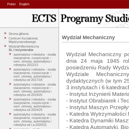
Polski
English
Strona główna
Wydział Mechaniczny
Centrum Kształcenia
Międzynarodowego
Wydział Mechaniczny
St. I inżynierskie
Wydział Mechaniczny po
automatyka i robotyka - studia
stacjonarne, rozpoczęcie –
dnia 24 maja 1945 roku
sem. zimowy, automatyka i
robotyka 2012/13
posiedzeniu Rady Wydzia
automatyka i robotyka - studia
Wydziale Mechanicz
stacjonarne, rozpoczęcie –
sem. zimowy, automatyka i
dydaktycznych (w tym 25 
robotyka od 2017/18
automatyka i robotyka - studia
3 instytutach i 6 katedrach
stacjonarne, rozpoczęcie –
sem. zimowy, automatyka i
- Instytut Inżynierii Materi
robotyka od 2019/20
- Instytut Obrabiarek i T
automatyka i robotyka - studia
stacjonarne, rozpoczęcie –
- Instytut Maszyn Przepł
sem. zimowy, automatyka i
robotyka od 2024/25
- Katedra Wytrzymałości M
automatyka i robotyka - studia
stacjonarne, rozpoczęcie –
- Katedra Dynamiki Maszy
sem. zimowy, automatyka i
robotyka od r.a.2020/21
- Katedra Automatyki, Bio