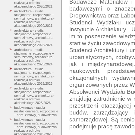
Badawcze Materiałów i 
realizacja od roku
akademickiego 2020/2021
badawczymi o znaczeni
architektura - studia
Drogownictwa oraz Labora
stacjonarne, rozpoczęcie –
sem. zimowy, architektura -
Studenci Wydziału uc
realizacja od roku
akademickiego 2020/2021
Instytucie Architektury 
architektura - studia
stacjonarne, rozpoczęcie –
im to poszerzenie wiedzy
sem. zimowy, architektura -
realizacja od roku
start w życiu zawodowym.
akademickiego 2023/2024
Studenci Architektury i u
architektura - studia
stacjonarne, rozpoczęcie –
urbanistycznych, zdobyw
sem. zimowy, architektura -
realizacja od roku
jak i międzynarodowej
akademickiego 2023/2024
architektura - studia
naukowych, przedsta
stacjonarne, rozpoczęcie –
okazjonalnych wydawni
sem. zimowy, architektura -
realizacja od roku
organizowanych przez Wy
akademickiego 2025/2026
architektura - studia
Absolwenci Wydziału Budo
stacjonarne, rozpoczęcie –
sem. zimowy, architektura -
znajdują zatrudnienie w
realizacja od roku
akdemickiego 2025/2026
przestrzeni otaczającej 
budownictwo - studia
budów, zarządzający in
niestacjonarne/z, rozpoczęcie
– sem. zimowy, budownictwo
samorządowej. Są cenion
budownictwo - studia
niestacjonarne/z, rozpoczęcie
– sem. zimowy, budownictwo -
realizacja od roku
akademickiego 2019/2020