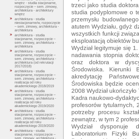
wnętrz - studia stacjonarne,
trzeci jako studia dokto
rozpoczęcie – sem. zimowy,
architektura - architektury
studia podyplomowe o te
wnętrz
przemysłu budowlanego.
architektura - studia
niestacjonarne/w, rozpoczęcie
atutem Wydziału, gdyż d
– sem. zimowy, architektura -
architektura
wszystkich funkcji związ
architektura - studia
stacjonarne, rozpoczęcie –
eksploatacją obiektów bu
sem. zimowy, architektura -
Wydział legitymuje się 1
architektura
architektura - studia
nadawania stopnia dokto
stacjonarne, rozpoczęcie –
sem. zimowy, architektura -
oraz doktora w dyscyp
architektura (od rekrutacji
2017/2018)
Środowiska. Kierunki 
architektura - studia
akredytację Państwowe
stacjonarne, rozpoczęcie –
sem. zimowy, architektura -
Środowiska będzie ocen
realizacja od roku
akademickiego 2018/2019
2008 Wydział ukończyło 7
architektura - studia
stacjonarne, rozpoczęcie –
Kadra naukowo-dydaktycz
sem. zimowy, architektura -
realizacja od roku
profesorów tytularnych, 
akademickiego 2019/2020
potrzeby procesu kształ
architektura - studia
stacjonarne, rozpoczęcie –
zewnątrz, w tym 2 profeso
sem. zimowy, architektura -
realizacja od roku
Wydział dysponuje d
akademickiego 2019/2020
architektura - studia
Laboratorium Fizyki B
stacjonarne, rozpoczęcie –
sem. zimowy, architektura -