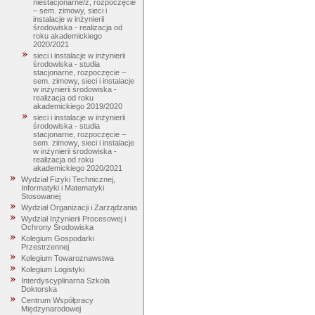
niestacjonarne/z, rozpoczęcie
– sem. zimowy, sieci i
instalacje w inżynierii
środowiska - realizacja od
roku akademickiego
2020/2021
sieci i instalacje w inżynierii
środowiska - studia
stacjonarne, rozpoczęcie –
sem. zimowy, sieci i instalacje
w inżynierii środowiska -
realizacja od roku
akademickiego 2019/2020
sieci i instalacje w inżynierii
środowiska - studia
stacjonarne, rozpoczęcie –
sem. zimowy, sieci i instalacje
w inżynierii środowiska -
realizacja od roku
akademickiego 2020/2021
Wydział Fizyki Technicznej,
Informatyki i Matematyki
Stosowanej
Wydział Organizacji i Zarządzania
Wydział Inżynierii Procesowej i
Ochrony Środowiska
Kolegium Gospodarki
Przestrzennej
Kolegium Towaroznawstwa
Kolegium Logistyki
Interdyscyplinarna Szkoła
Doktorska
Centrum Współpracy
Międzynarodowej