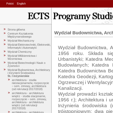
Polski
English
Strona główna
Wydział Budownictwa, Archi
Centrum Kształcenia
Międzynarodowego
Wydział Mechaniczny
Wydział Elektrotechniki, Elektroniki,
Wydział Budownictwa, Ar
Informatyki i Automatyki
Wydział Chemiczny
1956 roku. Składa się 
Wydział Włókiennictwa i
Urbanistyki; Katedra Mec
Wzornictwa
Wydział Biotechnologii i Nauk o
Budowlanych; Katedra Me
Żywności
Katedra Budownictwa Bet
Wydział Budownictwa, Architektury
i Inżynierii Środowiska
Katedra Geodezji, Kartogr
St. I inżynierskie
architektura - studia
Ogrzewczej i Wentylacyjn
niestacjonarne/w, rozpoczęcie
– sem. zimowy, architektura
Kanalizacji.

(od rekrutacji 2017/2018)
Wydział prowadzi kształ
architektura - architektura
wnętrz - studia stacjonarne,
1956 r.); Architektura i u
rozpoczęcie – sem. zimowy,
architektura - architektura
Inżynieria środowiska 
wnętrz (od rekrutacji
2017/2018)
trójstopniowym: dwa pie
architektura - architektura